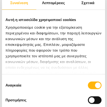
Συναίνεση
Λεπτομέρειες
Σχετικά
Αυτή η ιστοσελίδα χρησιμοποιεί cookies
ΦΟΥΖΑ ΕΛΕΝΗ
ΠΑΙΔΙΑΤΡΟΣ
Χρησιμοποιούμε cookie για την εξατομίκευση
ΕΠΙΜΕΛΗΤΡΙΑ ΕΞΩΤΕΡΙΚΩΝ ΙΑΤΡΕΙΩΝ ΙΑΣΩ ΠΑΙΔΩΝ
περιεχομένου και διαφημίσεων, την παροχή λειτουργιών
κοινωνικών μέσων και την ανάλυση της
ΠΑΙΔΙΑΤΡΙΚΉ
επισκεψιμότητάς μας. Επιπλέον, μοιραζόμαστε
πληροφορίες που αφορούν τον τρόπο που
χρησιμοποιείτε τον ιστότοπό μας με συνεργάτες
Μάθετε Περισσότερα
κοινωνικών μέσων, διαφήμισης και αναλύσεων, οι
οποίοι ενδεχομένως να τις συνδυάσουν με άλλες
πληροφορίες που τους έχετε παραχωρήσει ή τις οποίες
έχουν συλλέξει σε σχέση με την από μέρους σας χρήση
Επιλογή
των υπηρεσιών τους.
Αναγκαία
συγκατάθεσης
Προτιμήσεις