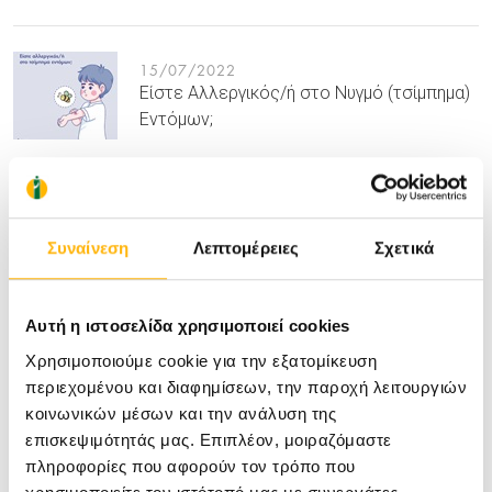
15/07/2022
Είστε Αλλεργικός/ή στο Νυγμό (τσίμπημα)
Εντόμων;
07/07/2020
Σύνδρομο Εντεροκολίτιδας Επαγώμενο
Συναίνεση
Λεπτομέρειες
Σχετικά
από Τροφικές Πρωτεϊνες (FPIES: Food
Protein Induced Enterocolitis Syndrome):
Εμπειρία από το ΙΑΣΩ Παίδων 2010-2019
Αυτή η ιστοσελίδα χρησιμοποιεί cookies
Χρησιμοποιούμε cookie για την εξατομίκευση
περιεχομένου και διαφημίσεων, την παροχή λειτουργιών
20/05/2020
κοινωνικών μέσων και την ανάλυση της
COVID–19 & Εποχικές Αλλεργίες
επισκεψιμότητάς μας. Επιπλέον, μοιραζόμαστε
πληροφορίες που αφορούν τον τρόπο που