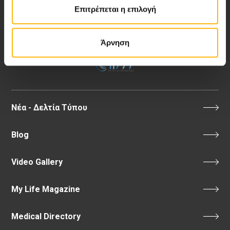
Επιτρέπεται η επιλογή
Λεωφ. Κηφισίας 37-39,
151 23 Μαρούσι, Αθήνα Τηλ. Κέντρο: 210 61 84 000
Άρνηση
Email:
info@iaso.gr
Νέα - Δελτία Τύπου
Blog
Video Gallery
My Life Magazine
Medical Directory