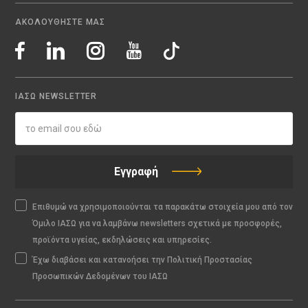
ΑΚΟΛΟΥΘΗΣΤΕ ΜΑΣ
ΙΑΣΩ NEWSLETTER
Εγγραφή
Επιθυμώ να χρησιμοποιούνται τα παρακάτω στοιχεία μου από τον
Όμιλο ΙΑΣΩ για να λαμβάνω newsletters σχετικά με προσφορές,
προϊόντα υγείας, εκδηλώσεις και υπηρεσίες.
Έχω διαβάσει και κατανοήσει την Πολιτική Προστασίας
Προσωπικών Δεδομένων του ΙΑΣΩ