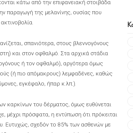
κονται κάτω από την επιφανειακή στοιβάδα
την παραγωγή της μελανίνης, ουσίας που
Κ
 ακτινοβολία.
ανίζεται, σπανιότερα, στους βλεννογόνους
στη) και στον οφθαλμό. Στα αρχικά στάδια
νογόνους ή τον οφθαλμό), αργότερα όμως
ικούς (ή πιο απόμακρους) λεμφαδένες, καθώς
μονες, εγκέφαλο, ήπαρ κ.λπ.).
ων καρκίνων του δέρματος, όμως ευθύνεται
χε, μέχρι πρόσφατα, η εντύπωση ότι πρόκειται
υ. Ευτυχώς, σχεδόν το 85% των ασθενών με