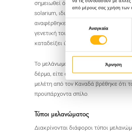
να τις συνδυάσουν με άλλες
σημειωθεί ότι με την εμφάνιση μελαν
από μέρους σας χρήση των 
solarium, ιδιαίτερα όταν η αρχή γίνει
Επιλογή
αναφέρθηκε, ο πιο σημαντικός παράγο
Αναγκαία
συγκατάθεσης
γενετική του προδιάθεση. Πρόσφατες
καταδείξει ύπαρξη μεταλλάξεων διαφ
Το μελάνωμα του δέρματος είναι δυνα
Άρνηση
δέρμα, είτε σε έδαφος προϋπάρχοντος
μελέτη από τον Καναδά βρέθηκε ότι τ
προϋπάρχοντα σπίλο.
Τύποι μελανώματος
Διακρίνονται διάφοροι τύποι μελανώμ