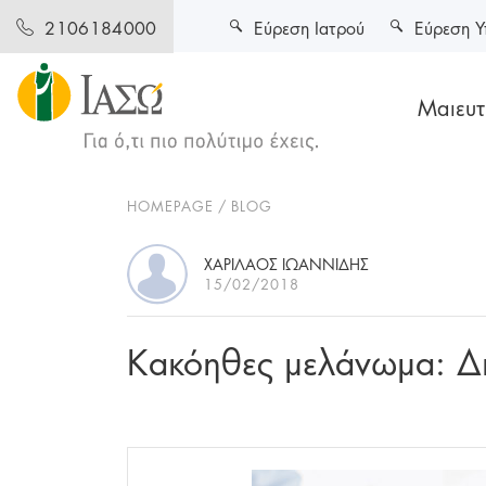
Εύρεση Ιατρού
Εύρεση Υ
2106184000
Μαιευτι
HOMEPAGE
BLOG
ΧΑΡΊΛΑΟΣ ΙΩΑΝΝΊΔΗΣ
15/02/2018
Κακόηθες μελάνωμα: Δι