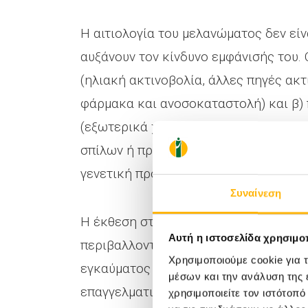
Η αιτιολογία του μελανώματος δεν εί
αυξάνουν τον κίνδυνο εμφάνισής του. Ο
(ηλιακή ακτινοβολία, άλλες πηγές ακτ
φάρμακα και ανοσοκαταστολή) και β) 
(εξωτερικά χαρακτηριστικά όπως χρώ
σπίλων ή προηγούμενου μελανώματος, 
γενετική προδιάθεση).
Συναίνεση
Η έκθεση στην ηλιακή ακτινοβολία φαί
Αυτή η ιστοσελίδα χρησιμοπ
περιβαλλοντικός παράγοντας. Διακεκο
Χρησιμοποιούμε cookie για 
εγκαύματος ενέχουν το μεγαλύτερο κ
μέσων και την ανάλυση της
επαγγελματική έκθεση στον ήλιο φαίνε
χρησιμοποιείτε τον ιστότοπ