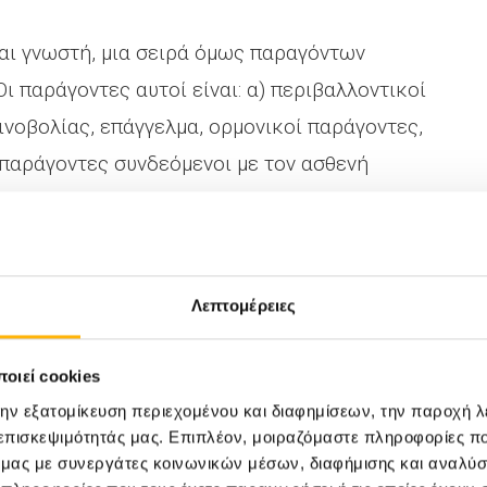
ναι γνωστή, μια σειρά όμως παραγόντων
ι παράγοντες αυτοί είναι: α) περιβαλλοντικοί
ινοβολίας, επάγγελμα, ορμονικοί παράγοντες,
παράγοντες συνδεόμενοι με τον ασθενή
μα δέρματος, ματιών, μαλλιών, ύπαρξη
το οικογενειακό ιστορικό και κυρίως η
Λεπτομέρειες
νεται ότι είναι ο πιο σημαντικός
οιεί cookies
μμένη έκθεση στον ήλιο και ιστορικό
την εξατομίκευση περιεχομένου και διαφημίσεων, την παροχή 
ίνδυνο εμφάνισης μελανώματος, ενώ συνεχής
 επισκεψιμότητάς μας. Επιπλέον, μοιραζόμαστε πληροφορίες π
ται να είναι άσχετη προς αυτό. Αξίζει να
ό μας με συνεργάτες κοινωνικών μέσων, διαφήμισης και αναλύσ