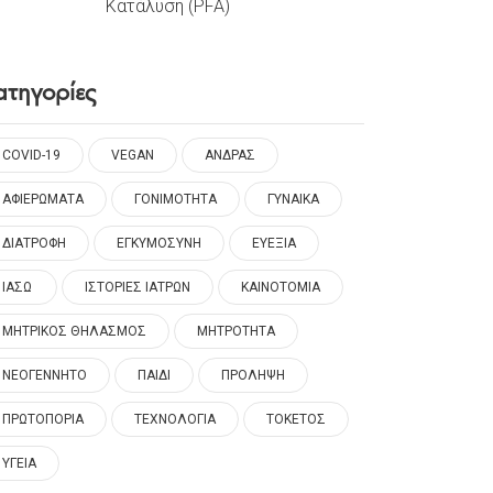
Κατάλυση (PFA)
ατηγορίες
COVID-19
VEGAN
ΑΝΔΡΑΣ
ΑΦΙΕΡΩΜΑΤΑ
ΓΟΝΙΜΟΤΗΤΑ
ΓΥΝΑΙΚΑ
ΔΙΑΤΡΟΦΗ
ΕΓΚΥΜΟΣΥΝΗ
ΕΥΕΞΙΑ
ΙΑΣΩ
ΙΣΤΟΡΙΕΣ ΙΑΤΡΩΝ
ΚΑΙΝΟΤΟΜΙΑ
ΜΗΤΡΙΚΟΣ ΘΗΛΑΣΜΟΣ
ΜΗΤΡΟΤΗΤΑ
ΝΕΟΓΕΝΝΗΤΟ
ΠΑΙΔΙ
ΠΡΟΛΗΨΗ
ΠΡΩΤΟΠΟΡΙΑ
ΤΕΧΝΟΛΟΓΙΑ
ΤΟΚΕΤΟΣ
ΥΓΕΙΑ