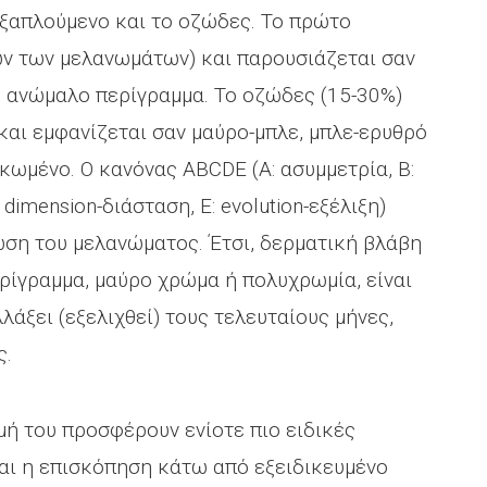
εξαπλούμενο και το οζώδες. Το πρώτο
ων των μελανωμάτων) και παρουσιάζεται σαν
ε ανώμαλο περίγραμμα. Το οζώδες (15-30%)
και εμφανίζεται σαν μαύρο-μπλε, μπλε-ερυθρό
λκωμένο. Ο κανόνας ABCDE (Α: ασυμμετρία, B:
 dimension-διάσταση, E: evolution-εξέλιξη)
νωση του μελανώματος. Έτσι, δερματική βλάβη
ερίγραμμα, μαύρο χρώμα ή πολυχρωμία, είναι
λάξει (εξελιχθεί) τους τελευταίους μήνες,
ς.
ή του προσφέρουν ενίοτε πιο ειδικές
αι η επισκόπηση κάτω από εξειδικευμένο