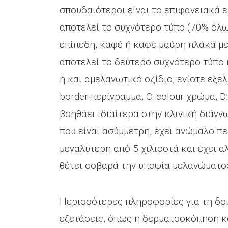
σπουδαιότεροι είναι το επιφανειακά 
αποτελεί το συχνότερο τύπο (70% όλ
επίπεδη, καφέ ή καφέ-μαύρη πλάκα μ
αποτελεί το δεύτερο συχνότερο τύπο 
ή και αμελανωτικό οζίδιο, ενίοτε εξε
border-περίγραμμα, C: colour-χρώμα, D:
βοηθάει ιδιαίτερα στην κλινική διάγ
που είναι ασύμμετρη, έχει ανώμαλο π
μεγαλύτερη από 5 χιλιοστά και έχει αλ
θέτει σοβαρά την υποψία μελανώματο
Περισσότερες πληροφορίες για τη δομ
εξετάσεις, όπως η δερματοσκόπηση κ