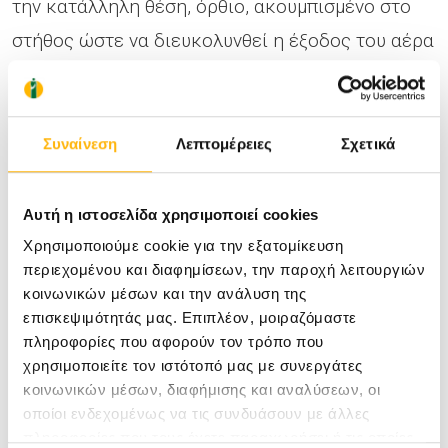
την κατάλληλη θέση, όρθιο, ακουμπισμένο στο
στήθος ώστε να διευκολυνθεί η έξοδος του αέρα
που τυχόν έχει καταπιεί κατά τη διάρκεια του
θηλασμού (ρέψιμο). Η καλύτερη στάση του
μωρού στην κούνια για να κοιμηθεί είναι
Συναίνεση
Λεπτομέρειες
Σχετικά
γυρισμένο στο πλάι και χωρίς μαξιλάρι.
Αν το μωρό κλαιει, έστω κι αν πέρασε πολύ
Αυτή η ιστοσελίδα χρησιμοποιεί cookies
λίγος χρόνος από το θηλασμό, δεν πρέπει να
Χρησιμοποιούμε cookie για την εξατομίκευση
περιεχομένου και διαφημίσεων, την παροχή λειτουργιών
τρομοκρατείστε ότι δεν έχετε αρκετό γάλα,
κοινωνικών μέσων και την ανάλυση της
αλλά να το ξαναθηλάσετε, αποφεύγοντας το
επισκεψιμότητάς μας. Επιπλέον, μοιραζόμαστε
πληροφορίες που αφορούν τον τρόπο που
συμπλήρωμα ξένου γάλακτος ή άλλων υγρών. Το
χρησιμοποιείτε τον ιστότοπό μας με συνεργάτες
πρόβλημα είναι συνήθως παροδικό και τα συχνά
κοινωνικών μέσων, διαφήμισης και αναλύσεων, οι
και ακατάστατα γεύματα τακτοποιούνται στις 6
οποίοι ενδεχομένως να τις συνδυάσουν με άλλες
πληροφορίες που τους έχετε παραχωρήσει ή τις οποίες