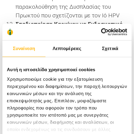
παρακολούθηση της Δυσπλασίας του
Πρωκτού που σχετίζονται με τον Ιό HPV
Σταδιοποίηση Καρκίνου με Ενδοσκοπικό
Υπέρηχο:
Χρησιμοποιώντας το ενδοσκοπικό
Συναίνεση
Λεπτομέρειες
Σχετικά
υπερηχογράφημα, μπορούμε να
σταδιοποιήσουμε τον καρκίνο και να
καθορίσουμε το πιο κατάλληλο σχέδιο
Αυτή η ιστοσελίδα χρησιμοποιεί cookies
θεραπείας.
Χρησιμοποιούμε cookie για την εξατομίκευση
Ενδοορθικός Υπέρηχος για Συρίγγια και
περιεχομένου και διαφημίσεων, την παροχή λειτουργιών
Απόστημα:
κοινωνικών μέσων και την ανάλυση της
επισκεψιμότητάς μας. Επιπλέον, μοιραζόμαστε
Προηγμένη τεχνική για τη διάγνωση
πληροφορίες που αφορούν τον τρόπο που
συριγγίων ή αποστημάτων στην
χρησιμοποιείτε τον ιστότοπό μας με συνεργάτες
ορθοπρωκτική περιοχή.
κοινωνικών μέσων, διαφήμισης και αναλύσεων, οι
Διάγνωση και αντιμετώπιση της
οποίοι ενδεχομένως να τις συνδυάσουν με άλλες