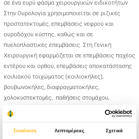
σε ένα ευρύ φάσμα χειρουργικών ειδικοτήτων.
Στην Ουρολογία χρησιμοποιείται σε ριζικές
προστατεκτομές, επεμβάσεις νεφρού και
ουροδόχου κύστης, καθώς και σε
πυελοπλαστικές επεμβάσεις. Στη Γενική
Χειρουργική εφαρμόζεται σε επεμβάσεις παχέος
εντέρου και ορθού, επεμβάσεις αποκατάστασης
κοιλιακού τοιχώματος (κοιλιοκήλες),
βουβωνοκήλες, διαφραγματοκήλες,
χολοκυστεκτομές, παθήσεις στομάχου,
επεμβάσεις ήπατος και χοληφόρων, παγκρέατος
και σπληνός, καθώς και σε παθήσεις του
οισοφάγου. Στη Γυναικολογία αξιοποιείται σε
Συναίνεση
Λεπτομέρειες
Σχετικά