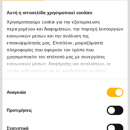
υστερεκτομές, στην αντιμετώπιση παθήσεων
πυελικού εδάφους, ινομυωμάτων και
Αυτή η ιστοσελίδα χρησιμοποιεί cookies
ενδομητρίωσης,
Χρησιμοποιούμε cookie για την εξατομίκευση
περιεχομένου και διαφημίσεων, την παροχή λειτουργιών
κοινωνικών μέσων και την ανάλυση της
καθώς και στις ογκολογικές γυναικολογικές
επισκεψιμότητάς μας. Επιπλέον, μοιραζόμαστε
επεμβάσεις. Στη Θωρακοχειρουργική, βρίσκει
πληροφορίες που αφορούν τον τρόπο που
χρησιμοποιείτε τον ιστότοπό μας με συνεργάτες
εφαρμογή σε επεμβάσεις πνεύμονα και
κοινωνικών μέσων, διαφήμισης και αναλύσεων, οι
μεσοθωρακίου.
οποίοι ενδεχομένως να τις συνδυάσουν με άλλες
πληροφορίες που τους έχετε παραχωρήσει ή τις οποίες
έχουν συλλέξει σε σχέση με την από μέρους σας χρήση
Επιλογή
Σχολιάζοντας την επένδυση, ο Διευθύνων
των υπηρεσιών τους.
Αναγκαία
συγκατάθεσης
Σύμβουλος του ΙΑΣΩ Θεσσαλίας, Ιωάννης
Ανδρούτσος, δήλωσε:
Προτιμήσεις
Στατιστικά