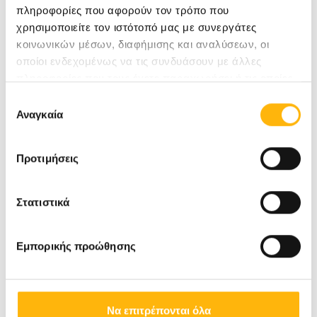
πληροφορίες που αφορούν τον τρόπο που
χρησιμοποιείτε τον ιστότοπό μας με συνεργάτες
κοινωνικών μέσων, διαφήμισης και αναλύσεων, οι
οποίοι ενδεχομένως να τις συνδυάσουν με άλλες
πληροφορίες που τους έχετε παραχωρήσει ή τις οποίες
έχουν συλλέξει σε σχέση με την από μέρους σας χρήση
Επιλογή
των υπηρεσιών τους.
Αναγκαία
συγκατάθεσης
Προτιμήσεις
Στατιστικά
Εμπορικής προώθησης
Να επιτρέπονται όλα