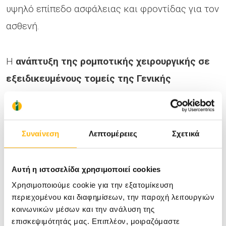
υψηλό επίπεδο ασφάλειας και φροντίδας για τον
ασθενή.
Η
ανάπτυξη της ρομποτικής χειρουργικής σε
εξειδικευμένους τομείς της Γενικής
Χειρουργικής
ενισχύει περαιτέρω τον ρόλο του
ΙΑΣΩ Θεσσαλίας ως σύγχρονου νοσοκομειακού
κέντρου, προσφέροντας στους ασθενείς της
Συναίνεση
Λεπτομέρειες
Σχετικά
Κεντρικής Ελλάδας πρόσβαση σε προηγμένες
χειρουργικές θεραπείες στον τόπο τους.
Αυτή η ιστοσελίδα χρησιμοποιεί cookies
Χρησιμοποιούμε cookie για την εξατομίκευση
περιεχομένου και διαφημίσεων, την παροχή λειτουργιών
κοινωνικών μέσων και την ανάλυση της
επισκεψιμότητάς μας. Επιπλέον, μοιραζόμαστε