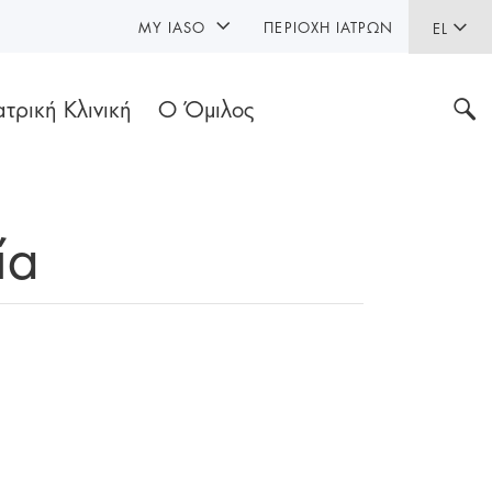
MY IASO
ΠΕΡΙΟΧΉ ΙΑΤΡΏΝ
EL
ατρική Κλινική
Ο Όμιλος
ία