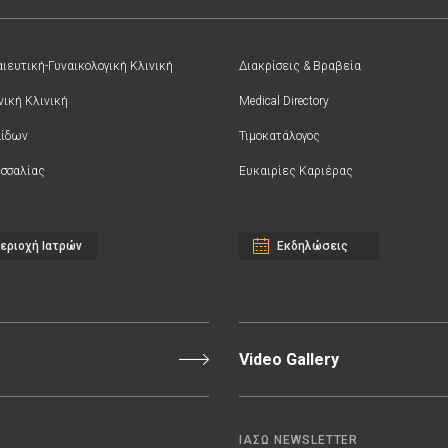
ιευτική-Γυναικολογική Κλινική
Διακρίσεις & Βραβεία
νική Κλινική
Medical Directory
αίδων
Τιμοκατάλογος
σσαλίας
Ευκαιρίες Καριέρας
εριοχή Ιατρών
Εκδηλώσεις
Video Gallery
ΙΑΣΩ NEWSLETTER