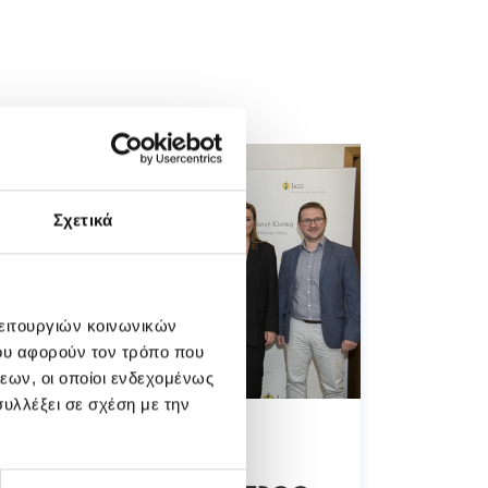
Σχετικά
λειτουργιών κοινωνικών
ου αφορούν τον τρόπο που
εων, οι οποίοι ενδεχομένως
υλλέξει σε σχέση με την
21/02/2
29/04/2024