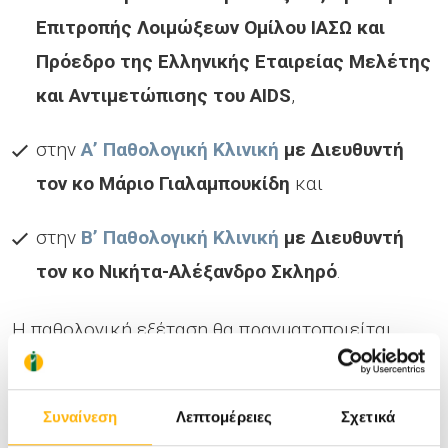
Επιτροπής Λοιμώξεων Ομίλου ΙΑΣΩ και
Πρόεδρο της Ελληνικής Εταιρείας Μελέτης
και Αντιμετώπισης του AIDS
,
στην
Α’ Παθολογική Κλινική
με Διευθυντή
τον κο Μάριο Γιαλαμπουκίδη
και
στην
Β’ Παθολογική Κλινική
με Διευθυντή
τον κο Νικήτα-Αλέξανδρο Σκληρό
.
Η παθολογική εξέταση θα πραγματοποιείται
κατόπιν ραντεβού.
Συναίνεση
Λεπτομέρειες
Σχετικά
Στο ΙΑΣΩ Γενική Κλινική, παρέχουμε