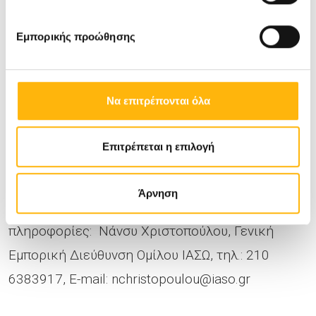
της
Γενικής Κλινική
ς του ΙΑΣΩ
, Δευτέρα-
Παρασκευή, 07:00-15:00, στα τηλέφωνα 210-
Εμπορικής προώθησης
6383090-1.
Να επιτρέπονται όλα
Η προσφορά ισχύει για ραντεβού που θα
προγραμματιστούν έως και τις
28 Απριλίου
Επιτρέπεται η επιλογή
2023
.
Άρνηση
Για περισσότερες δημοσιογραφικές
πληροφορίες: Νάνσυ Χριστοπούλου, Γενική
Εμπορική Διεύθυνση Ομίλου ΙΑΣΩ, τηλ.: 210
6383917, E-mail:
nchristopoulou@iaso.gr