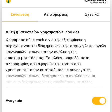
Συναίνεση
Λεπτομέρειες
Σχετικά
Αυτή η ιστοσελίδα χρησιμοποιεί cookies
Χρησιμοποιούμε cookie για την εξατομίκευση
Τεύχος 36
περιεχομένου και διαφημίσεων, την παροχή λειτουργιών
κοινωνικών μέσων και την ανάλυση της
Δείτε το τεύχος
επισκεψιμότητάς μας. Επιπλέον, μοιραζόμαστε
πληροφορίες που αφορούν τον τρόπο που
χρησιμοποιείτε τον ιστότοπό μας με συνεργάτες
κοινωνικών μέσων, διαφήμισης και αναλύσεων, οι
οποίοι ενδεχομένως να τις συνδυάσουν με άλλες
πληροφορίες που τους έχετε παραχωρήσει ή τις οποίες
έχουν συλλέξει σε σχέση με την από μέρους σας χρήση
Επιλογή
των υπηρεσιών τους.
Αναγκαία
συγκατάθεσης