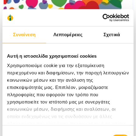
Συναίνεση
Λεπτομέρειες
Σχετικά
Τεύχος 36
Αυτή η ιστοσελίδα χρησιμοποιεί cookies
Χρησιμοποιούμε cookie για την εξατομίκευση
Δείτε το τεύχος
περιεχομένου και διαφημίσεων, την παροχή λειτουργιών
κοινωνικών μέσων και την ανάλυση της
επισκεψιμότητάς μας. Επιπλέον, μοιραζόμαστε
πληροφορίες που αφορούν τον τρόπο που
χρησιμοποιείτε τον ιστότοπό μας με συνεργάτες
κοινωνικών μέσων, διαφήμισης και αναλύσεων, οι
οποίοι ενδεχομένως να τις συνδυάσουν με άλλες
πληροφορίες που τους έχετε παραχωρήσει ή τις οποίες
έχουν συλλέξει σε σχέση με την από μέρους σας χρήση
Επιλογή