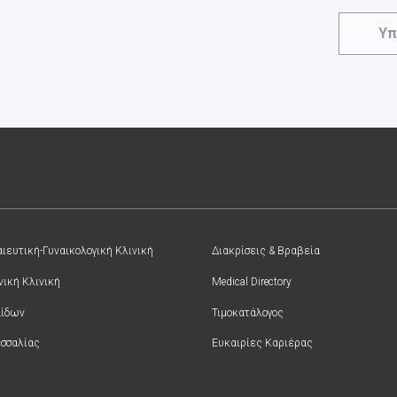
Υπ
ιευτική-Γυναικολογική Κλινική
Διακρίσεις & Βραβεία
νική Κλινική
Medical Directory
αίδων
Τιμοκατάλογος
σσαλίας
Ευκαιρίες Καριέρας