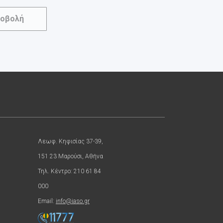
οβολή
Λεωφ. Κηφισίας 37-39,
151 23 Μαρούσι, Αθήνα
Τηλ. Κέντρο: 210 61 84
000
Email:
info@iaso.gr