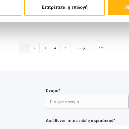
Επιτρέπεται η επιλογή
Ν
1
2
3
4
5
Last
Όνομα*
Διεύθυνση αποστολής περιοδικού*