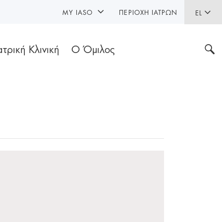
MY IASO
ΠΕΡΙΟΧΉ ΙΑΤΡΏΝ
EL
ατρική Κλινική
Ο Όμιλος