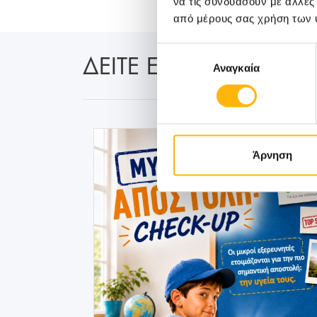
να τις συνδυάσουν με άλλες
από μέρους σας χρήση των 
Επιλογή
ΔΕΙΤΕ ΕΠΙΣΗΣ:
Αναγκαία
συγκατάθεσης
Άρνηση