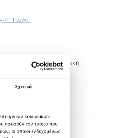
t.ly/411kcWh
, Επικοινωνίας & CSR, Γενική
Σχετικά
λειτουργιών κοινωνικών
ου αφορούν τον τρόπο που
εων, οι οποίοι ενδεχομένως