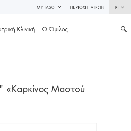
MY IASO
ΠΕΡΙΟΧΉ ΙΑΤΡΏΝ
EL
ατρική Κλινική
Ο Όμιλος
Σ" «Καρκίνος Μαστού