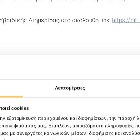
Υβριδικής Διημερίδας στο ακόλουθο link:
https://bi
ηροφορίες: Νάνσυ Χριστοπούλου, Διευθύντρια M KT 
 210 6383917, E-mail :
nchristopoulou@iaso.gr
Λεπτομέρειες
οιεί cookies
την εξατομίκευση περιεχομένου και διαφημίσεων, την παροχή 
 επισκεψιμότητάς μας. Επιπλέον, μοιραζόμαστε πληροφορίες π
ό μας με συνεργάτες κοινωνικών μέσων, διαφήμισης και αναλύσ