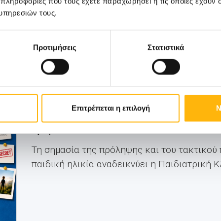
 πληροφορίες που τους έχετε παραχωρήσει ή τις οποίες έχουν σ
υπηρεσιών τους.
Προτιμήσεις
Στατιστικά
ΠΑΙΔΙΑΤΡΙΚΗ
19/06/2026
ΙΑΣΩ: Στο επίκεντρο η πρόληψη με ολ
Επιτρέπεται η επιλογή
Ν
up για παιδιά
Τη σημασία της πρόληψης και του τακτικού
παιδική ηλικία αναδεικνύει η Παιδιατρική Κλι