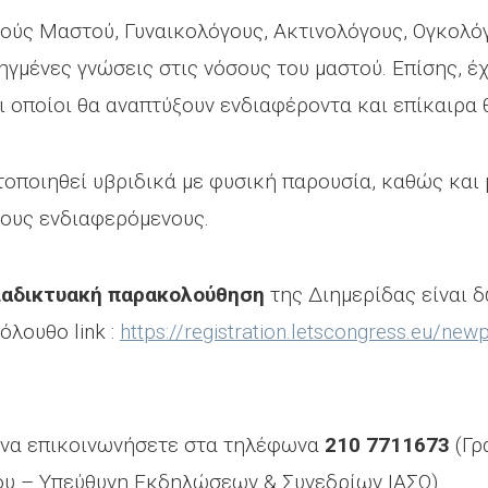
ούς Μαστού, Γυναικολόγους, Ακτινολόγους, Ογκολό
ηγμένες γνώσεις στις νόσους του μαστού. Επίσης, 
ι οποίοι θα αναπτύξουν ενδιαφέροντα και επίκαιρα 
ποιηθεί υβριδικά με φυσική παρουσία, καθώς και μέ
τους ενδιαφερόμενους.
ιαδικτυακή παρακολούθηση
της Διημερίδας είναι 
όλουθο link :
https://registration.letscongress.eu/ne
 να επικοινωνήσετε στα τηλέφωνα
210 7711673
(Γρ
υ – Υπεύθυνη Εκδηλώσεων & Συνεδρίων ΙΑΣΩ).