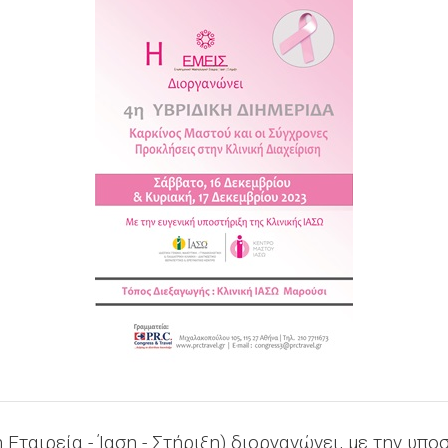
Εταιρεία - Ίαση - Στήριξη) διοργανώνει, με την υπο