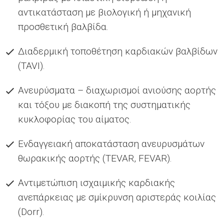
αντικατάσταση µε βιολογική ή µηχανική
προσθετική βαλβίδα.
Διαδερµική τοποθέτηση καρδιακών βαλβίδων
(TAVI).
Ανευρύσµατα – διαχωρισµοί ανιούσης αορτής
και τόξου µε διακοπή της συστηµατικής
κυκλοφορίας του αίµατος.
Ενδαγγειακή αποκατάσταση ανευρυσµάτων
θωρακικής αορτής (TEVAR, FEVAR).
Αντιµετώπιση ισχαιµικής καρδιακής
ανεπάρκειας µε σµίκρυνση αριστεράς κοιλίας
(Dorr).