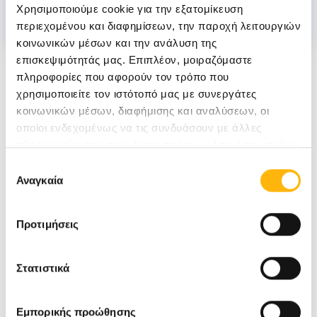
Χρησιμοποιούμε cookie για την εξατομίκευση
περιεχομένου και διαφημίσεων, την παροχή λειτουργιών
κοινωνικών μέσων και την ανάλυση της
Νέα
επισκεψιμότητάς μας. Επιπλέον, μοιραζόμαστε
πληροφορίες που αφορούν τον τρόπο που
χρησιμοποιείτε τον ιστότοπό μας με συνεργάτες
κοινωνικών μέσων, διαφήμισης και αναλύσεων, οι
οποίοι ενδεχομένως να τις συνδυάσουν με άλλες
πληροφορίες που τους έχετε παραχωρήσει ή τις οποίες
έχουν συλλέξει σε σχέση με την από μέρους σας χρήση
Επιλογή
των υπηρεσιών τους.
Αναγκαία
συγκατάθεσης
Προτιμήσεις
Στατιστικά
Εμπορικής προώθησης