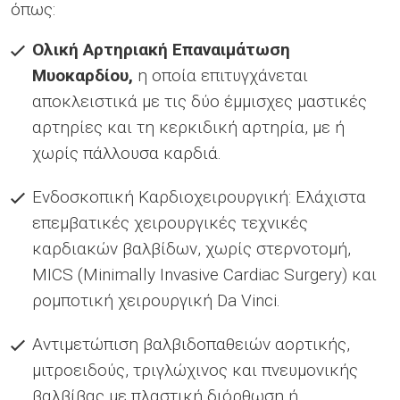
όπως:
Ολική Αρτηριακή Επαναιµάτωση
Μυοκαρδίου,
η οποία επιτυγχάνεται
αποκλειστικά µε τις δύο έµµισχες µαστικές
αρτηρίες και τη κερκιδική αρτηρία, µε ή
χωρίς πάλλουσα καρδιά.
Ενδοσκοπική Καρδιοχειρουργική: Ελάχιστα
επεµβατικές χειρουργικές τεχνικές
καρδιακών βαλβίδων, χωρίς στερνοτοµή,
MICS (Minimally Invasive Cardiac Surgery) και
ροµποτική χειρουργική Da Vinci.
Αντιµετώπιση βαλβιδοπαθειών αορτικής,
µιτροειδούς, τριγλώχινος και πνευµονικής
βαλβίβας µε πλαστική διόρθωση ή