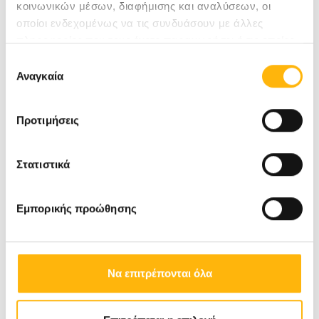
κοινωνικών μέσων, διαφήμισης και αναλύσεων, οι
οποίοι ενδεχομένως να τις συνδυάσουν με άλλες
πληροφορίες που τους έχετε παραχωρήσει ή τις οποίες
έχουν συλλέξει σε σχέση με την από μέρους σας χρήση
Επιλογή
των υπηρεσιών τους.
Αναγκαία
συγκατάθεσης
Προτιμήσεις
Στατιστικά
Εμπορικής προώθησης
Να επιτρέπονται όλα