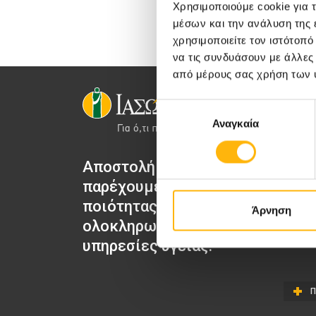
Χρησιμοποιούμε cookie για 
μέσων και την ανάλυση της
χρησιμοποιείτε τον ιστότοπ
να τις συνδυάσουν με άλλες
από μέρους σας χρήση των 
Επιλογή
Αναγκαία
συγκατάθεσης
Αποστολή μας να
ΙΑΣΩ Μα
παρέχουμε υψηλής
ΙΑΣΩ Γε
ποιότητας
Άρνηση
ΙΑΣΩ Π
ολοκληρωμένες
ΙΑΣΩ Θε
υπηρεσίες υγείας.
Π