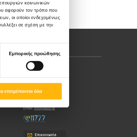
καρδιοπαθειών
λειτουργιών κοινωνικών
ου αφορούν τον τρόπο που
εων, οι οποίοι ενδεχομένως
υλλέξει σε σχέση με την
Εμπορικής προώθησης
Λεωφ. Κηφισίας 37-39,
151 23 Μαρούσι, Αθήνα
Τηλ. Κέντρο: 210 61 84
α επιτρέπονται όλα
000
Email:
info@iaso.gr
Επικοινωνία