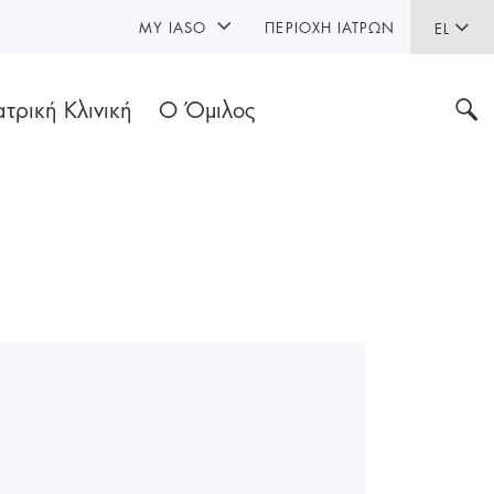
MY IASO
ΠΕΡΙΟΧΉ ΙΑΤΡΏΝ
EL
ατρική Κλινική
Ο Όμιλος