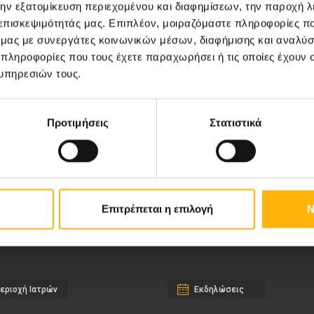
την εξατομίκευση περιεχομένου και διαφημίσεων, την παροχή 
 επισκεψιμότητάς μας. Επιπλέον, μοιραζόμαστε πληροφορίες π
ό μας με συνεργάτες κοινωνικών μέσων, διαφήμισης και αναλύσ
 πληροφορίες που τους έχετε παραχωρήσει ή τις οποίες έχουν σ
υπηρεσιών τους.
Προτιμήσεις
Στατιστικά
ιευτική-Γυναικολογική Κλινική
Διακρίσεις & Βραβεία
νική Κλινική
Medical Directory
Επιτρέπεται η επιλογή
Ν
αίδων
Τιμοκατάλογος
σσαλίας
Ευκαιρίες Καριέρας
εριοχή Ιατρών
Εκδηλώσεις