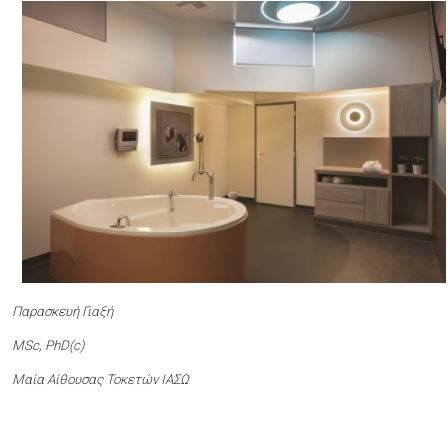
Παρασκευή Γιαξή
ΜSc, PhD(c)
Μαία Αίθουσας Τοκετών ΙΑΣΩ