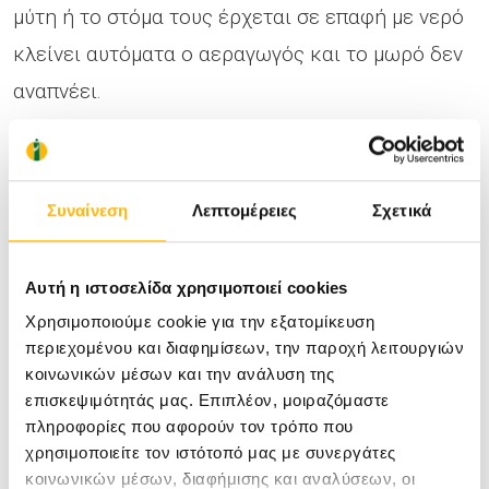
μύτη ή το στόμα τους έρχεται σε επαφή με νερό
κλείνει αυτόματα ο αεραγωγός και το μωρό δεν
αναπνέει.
Προϋποθέσεις για τη χρήση της πισίνας
τοκετού
Συναίνεση
Λεπτομέρειες
Σχετικά
Απαραίτητη προϋπόθεση η θέληση της
γυναίκας, καθώς και η καλή της σχέση με το
Αυτή η ιστοσελίδα χρησιμοποιεί cookies
νερό
Χρησιμοποιούμε cookie για την εξατομίκευση
περιεχομένου και διαφημίσεων, την παροχή λειτουργιών
Φυσιολογική εξέλιξη μονήρης κύησης,
κοινωνικών μέσων και την ανάλυση της
τουλάχιστον 37 εβδομάδων και έως 41+6
επισκεψιμότητάς μας. Επιπλέον, μοιραζόμαστε
πληροφορίες που αφορούν τον τρόπο που
εβδομάδων
χρησιμοποιείτε τον ιστότοπό μας με συνεργάτες
Απουσία κολπικής αιμορραγίας
κοινωνικών μέσων, διαφήμισης και αναλύσεων, οι