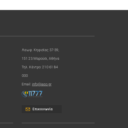
Λεωφ. Κηφισίας 37-39,
151 23 Μαρούσι, Αθήνα
Τηλ. Κέντρο: 210 61 84
000
Email:
info@iaso.gr
Επικοινωνία