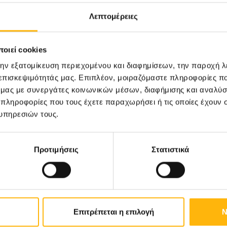
Λεπτομέρειες
επαφή, η εμπειρία Kangaroo Care μου έδωσε
ωρά: πώς να τα κρατήσω, πως να τα πιάσω,
οιεί cookies
α τις μητέρες των τελειόμηνων γίνονται
την εξατομίκευση περιεχομένου και διαφημίσεων, την παροχή 
 επισκεψιμότητάς μας. Επιπλέον, μοιραζόμαστε πληροφορίες π
ό μας με συνεργάτες κοινωνικών μέσων, διαφήμισης και αναλύσ
 πληροφορίες που τους έχετε παραχωρήσει ή τις οποίες έχουν σ
υπηρεσιών τους.
υνση και το Προσωπικό της Μονάδας που μου
για όλη την υποστήριξη και τη βοήθειά τους
Προτιμήσεις
Στατιστικά
Επιτρέπεται η επιλογή
Ν