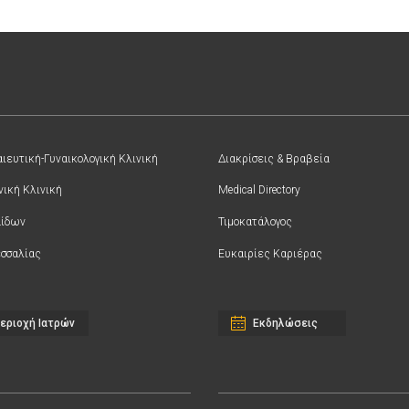
ιευτική-Γυναικολογική Κλινική
Διακρίσεις & Βραβεία
νική Κλινική
Medical Directory
αίδων
Τιμοκατάλογος
σσαλίας
Ευκαιρίες Καριέρας
εριοχή Ιατρών
Εκδηλώσεις