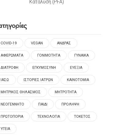
Κατάλυση (PFA)
ατηγορίες
COVID-19
VEGAN
ΑΝΔΡΑΣ
ΑΦΙΕΡΩΜΑΤΑ
ΓΟΝΙΜΟΤΗΤΑ
ΓΥΝΑΙΚΑ
ΔΙΑΤΡΟΦΗ
ΕΓΚΥΜΟΣΥΝΗ
ΕΥΕΞΙΑ
ΙΑΣΩ
ΙΣΤΟΡΙΕΣ ΙΑΤΡΩΝ
ΚΑΙΝΟΤΟΜΙΑ
ΜΗΤΡΙΚΟΣ ΘΗΛΑΣΜΟΣ
ΜΗΤΡΟΤΗΤΑ
ΝΕΟΓΕΝΝΗΤΟ
ΠΑΙΔΙ
ΠΡΟΛΗΨΗ
ΠΡΩΤΟΠΟΡΙΑ
ΤΕΧΝΟΛΟΓΙΑ
ΤΟΚΕΤΟΣ
ΥΓΕΙΑ