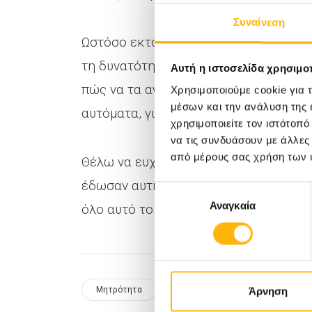
Συναίνεση
Ωστόσο εκτός από τη συναισθηματική 
τη δυνατότητα να εξοικειωθώ με τα μ
Αυτή η ιστοσελίδα χρησιμοπ
πώς να τα αγγίξω. Διαδικασίες που γι
Χρησιμοποιούμε cookie για 
μέσων και την ανάλυση της
αυτόματα, για εμάς άρχισαν ξανά.
χρησιμοποιείτε τον ιστότοπ
να τις συνδυάσουν με άλλες
από μέρους σας χρήση των 
Θέλω να ευχαριστήσω θερμά τη Διεύθ
έδωσαν αυτή τη δυνατότητα αλλά και 
Επιλογή
Αναγκαία
συγκατάθεσης
όλο αυτό το διάστημα»
Μητρότητα
Νεογέννητο
Άρνηση