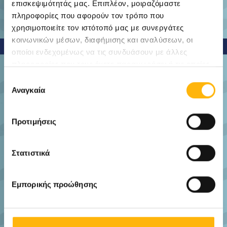
επισκεψιμότητάς μας. Επιπλέον, μοιραζόμαστε
πληροφορίες που αφορούν τον τρόπο που
χρησιμοποιείτε τον ιστότοπό μας με συνεργάτες
κοινωνικών μέσων, διαφήμισης και αναλύσεων, οι
οποίοι ενδεχομένως να τις συνδυάσουν με άλλες
πληροφορίες που τους έχετε παραχωρήσει ή τις οποίες
έχουν συλλέξει σε σχέση με την από μέρους σας χρήση
Επιλογή
των υπηρεσιών τους.
Αναγκαία
συγκατάθεσης
Προτιμήσεις
Στατιστικά
Εμπορικής προώθησης