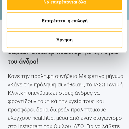
Να επιτρέπονται όλα
Επιτρέπεται η επιλογή
ΓΕΝΙΚΉ ΚΛΙΝΙΚΉ
24/11/2025
ΙΑΣΩ Γενική Κλινική: Διαγωνισμός με 10
Άρνηση
δωρεάν check-up healthUp για την υγεία
του άνδρα!
Κάνε την πρόληψη συνήθεια!Με φετινό μήνυμα
«Κάνε την πρόληψη συνήθεια!», το ΙΑΣΩ Γενική
Κλινική υπενθυμίζει στους άνδρες να
φροντίζουν τακτικά την υγεία τους και
προσφέρει δέκα δωρεάν προληπτικούς
ελέγχους healthUp, μέσα από έναν διαγωνισμό
στο Instagram του Ομίλου ΙΑΣΩ. Για να λάβετε