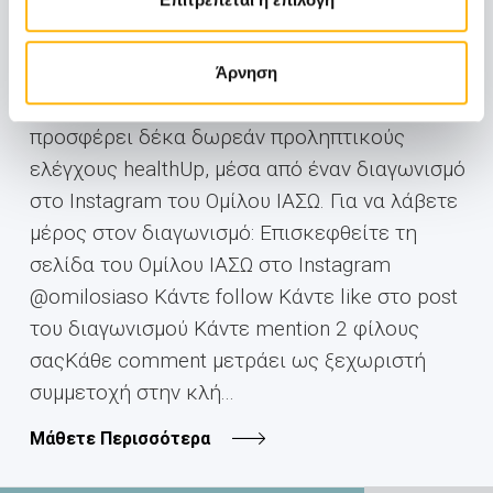
Κάνε την πρόληψη συνήθεια!Με φετινό μήνυμα
«Κάνε την πρόληψη συνήθεια!», το ΙΑΣΩ Γενική
Κλινική υπενθυμίζει στους άνδρες να
Άρνηση
φροντίζουν τακτικά την υγεία τους και
προσφέρει δέκα δωρεάν προληπτικούς
ελέγχους healthUp, μέσα από έναν διαγωνισμό
στο Instagram του Ομίλου ΙΑΣΩ. Για να λάβετε
μέρος στον διαγωνισμό: Επισκεφθείτε τη
σελίδα του Ομίλου ΙΑΣΩ στο Instagram
@omilosiaso Κάντε follow Κάντε like στο post
του διαγωνισμού Κάντε mention 2 φίλους
σαςΚάθε comment μετράει ως ξεχωριστή
συμμετοχή στην κλή...
Μάθετε Περισσότερα