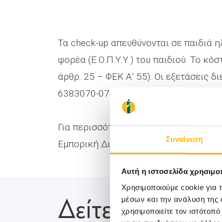
Τα check-up απευθύνονται σε παιδιά η
φορέα (Ε.Ο.Π.Υ.Υ.) του παιδιού. Το κ
άρθρ. 25 – ΦΕΚ Α’ 55). Οι εξετάσεις
6383070-072 (09:00-17:00).
Για περισσότερες δημοσιογραφικές πλ
Συναίνεση
Εμπορική Διεύθυνση Ομίλου ΙΑΣΩ, τηλ.
Αυτή η ιστοσελίδα χρησιμοπ
Χρησιμοποιούμε cookie για 
Δείτε Επίσης
μέσων και την ανάλυση της
χρησιμοποιείτε τον ιστότοπ