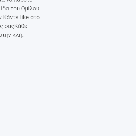
λίδα του Ομίλου
 Κάντε like στο
υς σαςΚάθε
την κλή...