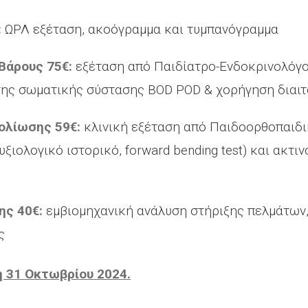
:
ΩΡΛ εξέταση, ακοόγραμμα και τυμπανόγραμμα
Βάρους 75€:
εξέταση από Παιδίατρο-Ενδοκρινολόγο
σης σωματικής σύστασης BOD POD & χορήγηση διαιτ
ολίωσης 59€:
κλινική εξέταση από Παιδοορθοπαιδι
ξιολογικό ιστορικό, forward bending test) και ακτ
ης 40€:
εμβιομηχανική ανάλυση στήριξης πελμάτων
ς
 31 Οκτωβρίου 2024.