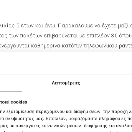
λικίας 5 ετών και άνω. Παρακαλούμε να έχετε μαζί 
όστος των πακέτων επιβαρύνεται με επιπλέον 3€ όπου
 διενεργούνται καθημερινά κατόπιν τηλεφωνικού ραν
ηροφορίες: Νάνσυ Χριστοπούλου, Διευθύντρια MKT ,
Λεπτομέρειες
: 210 6383917, E-mail:
nchristopoulou@iaso.gr
οιεί cookies
την εξατομίκευση περιεχομένου και διαφημίσεων, την παροχή 
 επισκεψιμότητάς μας. Επιπλέον, μοιραζόμαστε πληροφορίες π
ό μας με συνεργάτες κοινωνικών μέσων, διαφήμισης και αναλύσ