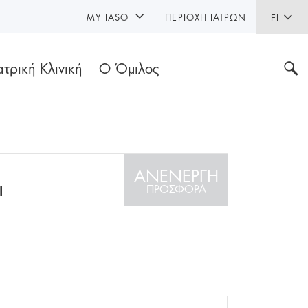
MY IASO
ΠΕΡΙΟΧΉ ΙΑΤΡΏΝ
EL
ατρική Κλινική
Ο Όμιλος
ΑΝΕΝΕΡΓΗ
ι
ΠΡΟΣΦΟΡΑ