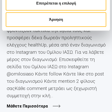
Επιτρέπεται η επιλογή
Κάνε την πρόληψη συνήθεια!Με φετινό μήνυμα
«Κάνε την πρόληψη συνήθεια!», το ΙΑΣΩ Γενική
Άρνηση
Κλινική υπενθυμίζει στους άνδρες να
φροντίζουν τακτικά την υγεία τους και
προσφέρει δέκα δωρεάν προληπτικούς
ελέγχους healthUp, μέσα από έναν διαγωνισμό
στο Instagram του Ομίλου ΙΑΣΩ. Για να λάβετε
μέρος στον διαγωνισμό: Επισκεφθείτε τη
σελίδα του Ομίλου ΙΑΣΩ στο Instagram
@omilosiaso Κάντε follow Κάντε like στο post
του διαγωνισμού Κάντε mention 2 φίλους
σαςΚάθε comment μετράει ως ξεχωριστή
συμμετοχή στην κλή...
Μάθετε Περισσότερα