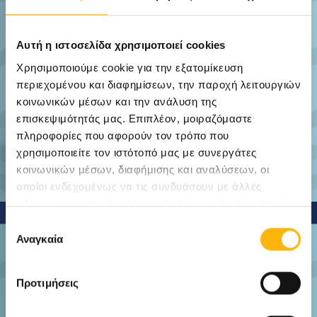
Αυτή η ιστοσελίδα χρησιμοποιεί cookies
Χρησιμοποιούμε cookie για την εξατομίκευση
περιεχομένου και διαφημίσεων, την παροχή λειτουργιών
κοινωνικών μέσων και την ανάλυση της
επισκεψιμότητάς μας. Επιπλέον, μοιραζόμαστε
πληροφορίες που αφορούν τον τρόπο που
χρησιμοποιείτε τον ιστότοπό μας με συνεργάτες
κοινωνικών μέσων, διαφήμισης και αναλύσεων, οι
οποίοι ενδεχομένως να τις συνδυάσουν με άλλες
πληροφορίες που τους έχετε παραχωρήσει ή τις οποίες
έχουν συλλέξει σε σχέση με την από μέρους σας χρήση
Επιλογή
των υπηρεσιών τους.
Αναγκαία
συγκατάθεσης
Προτιμήσεις