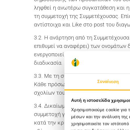
ληφθεί η ανωτέρω συγκατάθεση και η
τη συμμετοχή της Συμμετέχουσας. Επίσ
αντίστοιχα και Like στο post του διαγ
3.2. Η ανάρτηση από τη Συμμετέχουσα
επιθυμεί να αναφέρει) των ονομάτων 
ενεργοποιεί τη συμμετοχή της στο Δι
διαδικασία.
3.3. Με τη συμμετοχή στο Διαγωνισμό
Συναίνεση
Κάθε πρόσωπο μπορεί ανά πάσα στιγμή
σχολίων του που είχε υποβάλει κάτω 
Αυτή η ιστοσελίδα χρησιμοπ
3.4. Δικαίωμα συμμετοχής στην κλήρω
Χρησιμοποιούμε cookie για 
συμμετοχή για την οποία ισχύουν συνο
μέσων και την ανάλυση της
κατά την κρίση του Διοργανωτή, προϊ
χρησιμοποιείτε τον ιστότοπ