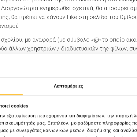
 Διοργανώτρια ενημερωθεί σχετικά, θα αποσύρει α
ης, θα πρέπει να κάνουν Like στη σελίδα του Ομίλο
ωνισμού.
 σχολίου, με αναφορά (με σύμβολο «@»το οποίο ακο
δύο άλλων χρηστριών / διαδικτυακών της φίλων, σ
αγωνισμό και την κλήρωση, χωρίς οποιαδήποτε χρέ
, οι Συμμετέχουσες αποδέχονται ανεπιφύλακτα τους
Λεπτομέρειες
 να αποσύρει τη συμμετοχή του από το Διαγωνισμό
από τη δημοσίευση (Facebook Post ή Instagram Post
οιεί cookies
ση έχουν μόνο οι έγκυρες συμμετοχές. Ως έγκυρη σ
την εξατομίκευση περιεχομένου και διαφημίσεων, την παροχή 
λικά τα κατωτέρω: (α) πληροί τις προϋποθέσεις των
 επισκεψιμότητάς μας. Επιπλέον, μοιραζόμαστε πληροφορίες π
όν παράνομης τεχνικής επιρροής των συστημάτων τη
ό μας με συνεργάτες κοινωνικών μέσων, διαφήμισης και αναλύσ