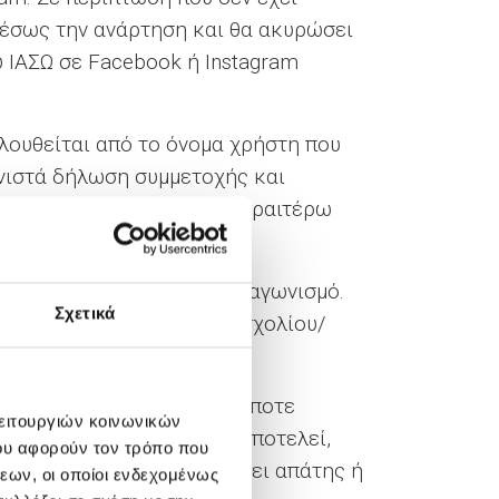
μέσως την ανάρτηση και θα ακυρώσει
υ ΙΑΣΩ σε Facebook ή Instagram
λουθείται από το όνομα χρήστη που
υνιστά δήλωση συμμετοχής και
ωση, αγορά προϊόντος ή περαιτέρω
 Όρους Συμμετοχής στο Διαγωνισμό.
Σχετικά
 με τη διαγραφή του/των σχολίου/
) του Διαγωνισμού.
υμμετοχή, νοείται οποιαδήποτε
λειτουργιών κοινωνικών
 παρόντων όρων, (β) δεν αποτελεί,
ου αφορούν τον τρόπο που
ς Διοργανώτριας ή εν γένει απάτης ή
εων, οι οποίοι ενδεχομένως