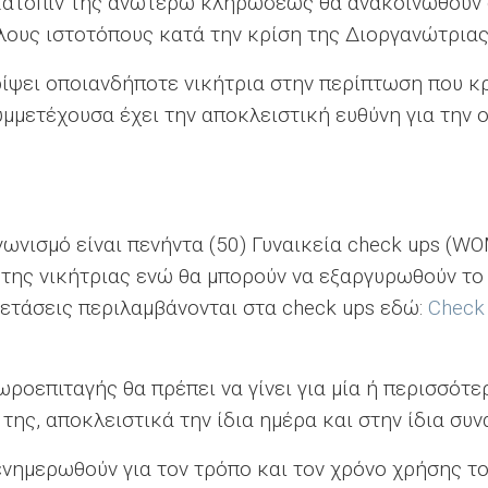
ν κατόπιν της ανωτέρω κληρώσεως θα ανακοινωθούν
λλους ιστοτόπους κατά την κρίση της Διοργανώτριας
ρίψει οποιανδήποτε νικήτρια στην περίπτωση που κρ
Συμμετέχουσα έχει την αποκλειστική ευθύνη για την
αγωνισμό είναι πενήντα (50) Γυναικεία check ups
της νικήτριας ενώ θα μπορούν να εξαργυρωθούν το 
ξετάσεις περιλαμβάνονται στα check ups εδώ:
Check 
ωροεπιταγής θα πρέπει να γίνει για μία ή περισσότε
/α της, αποκλειστικά την ίδια ημέρα και στην ίδια συ
 ενημερωθούν για τον τρόπο και τον χρόνο χρήσης 