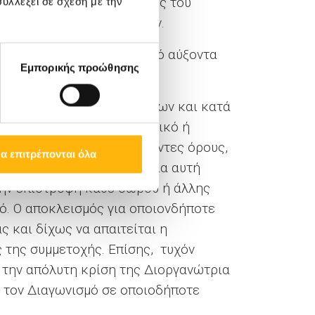
ατά τη διάρκεια διεξαγωγής του
υλλέξει σε σχέση με την
εν θίγει δικαιώματα τρίτων.
 και άνευ ετέρου μοναδικό αύξοντα
Εμπορικής προώθησης
να αφαιρέσει εκ των υστέρων και κατά
εριεχόμενο είναι προσβλητικό ή
ου παραβιάζουν τους παρόντες όρους,
α επιτρέπονται όλα
ντες όρους. Στην τελευταία αυτή
την επιστροφή κάθε δώρου ή άλλης
ό. Ο αποκλεισμός για οποιονδήποτε
 και δίχως να απαιτείται η
 της συμμετοχής. Επίσης, τυχόν
 την απόλυτη κρίση της Διοργανώτρια
ό τον Διαγωνισμό σε οποιοδήποτε