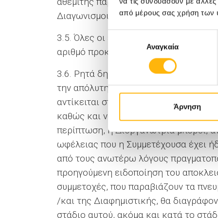
αθέμιτης παρεμβολής της Συμμετέχουσ
να τις συνδυάσουν με άλλες
από μέρους σας χρήση των 
Διαγωνισμού, (δ) δεν αντίκειται με ο
Επιλογή
3.5. Όλες οι έγκυρες συμμετοχές κατ
Αναγκαία
συγκατάθεσης
αριθμό προκειμένου να συμμετάσχουν
3.6. Ρητά δηλώνεται ότι η Διοργανώτρ
την απόλυτη διακριτική της ευχέρεια
αντίκειται στο νόμο ή τα χρηστά ήθη
Άρνηση
καθώς και να ακυρώσει εκ των υστέρω
περίπτωση, η Διοργανώτρια μπορεί, α
ωφέλειας που η Συμμετέχουσα έχει ήδ
από τους ανωτέρω λόγους πραγματοποι
προηγούμενη ειδοποίηση του αποκλει
συμμετοχές, που παραβιάζουν τα πνευ
/και της Διαφημιστικής, θα διαγράφο
στάδιο αυτού, ακόμα και κατά το στά