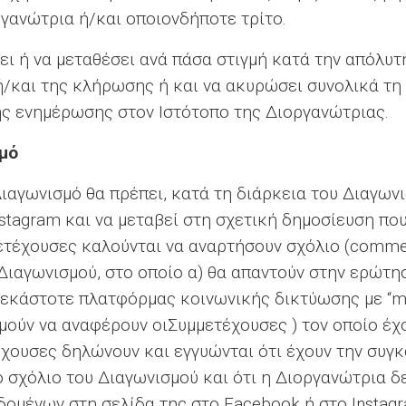
γανώτρια ή/και οποιονδήποτε τρίτο.
ει ή να μεταθέσει ανά πάσα στιγμή κατά την απόλυτ
/και της κλήρωσης ή και να ακυρώσει συνολικά τη
ς ενημέρωσης στον Ιστότοπο της Διοργανώτριας.
μό
Διαγωνισμό θα πρέπει, κατά τη διάρκεια του Διαγωνι
tagram και να μεταβεί στη σχετική δημοσίευση που 
μετέχουσες καλούνται να αναρτήσουν σχόλιο (comme
υ Διαγωνισμού, στο οποίο α) θα απαντούν στην ερώτ
 εκάστοτε πλατφόρμας κοινωνικής δικτύωσης με “me
μούν να αναφέρουν οιΣυμμετέχουσες ) τον οποίο έχ
έχουσες δηλώνουν και εγγυώνται ότι έχουν την συγ
 σχόλιο του Διαγωνισμού και ότι η Διοργανώτρια δ
μένων στη σελίδα της στο Facebook ή στο Instagr