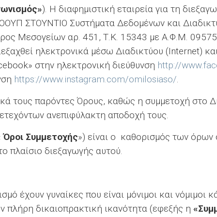
γωνισμός»
). Η διαφημιστική εταιρεία για τη διεξαγ
ΤΟΟΥΠ ΣΤΟΥΝΤΙΟ Συστήματα Δεδομένων και Διαδικτυα
ρος Μεσογείων αρ. 451, Τ.Κ. 15343 με Α.Φ.Μ. 0957
διεξαχθεί ηλεκτρονικά μέσω Διαδικτύου (Internet) 
acebook» στην ηλεκτρονική διεύθυνση
http://www.fa
υνση
https://www.instagram.com/omilosiaso/
.
κά τους παρόντες Όρους, καθώς η συμμετοχή στο Δ
μετεχόντων ανεπιφύλακτη αποδοχή τους.
«
Όροι Συμμετοχής
») είναι ο καθορισμός των όρων
το πλαίσιο διεξαγωγής αυτού.
σμό έχουν γυναίκες που είναι μόνιμοι και νόμιμοι 
ουν πλήρη δικαιοπρακτική ικανότητα (εφεξής η
«Συμ