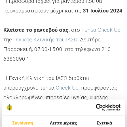
Η προσφορά ισχύει για ραντεβού που θα
προγραμματιστούν μέχρι και τις
31 Ιουλίου 2024
.
Κλείστε το ραντεβού σας
, στο
Τμήμα Check-Up
της
Γενικής Κλινικής του ΙΑΣΩ
, Δευτέρα-
Παρασκευή, 07:00-15:00, στα τηλέφωνα 210
6383090-1.
H Γενική Κλινική του ΙΑΣΩ διαθέτει
υπερσύγχρονο τμήμα
Check-Up
, προσφέροντας
ολοκληρωμένες υπηρεσίες υγείας, υψηλής
ποιότητας. Στελεχώνεται με άριστα
εκπαιδευμένο, εξειδικευμένο και έμπειρο
Συναίνεση
Λεπτομέρειες
Σχετικά
ιατρικό & νοσηλευτικό προσωπικό,