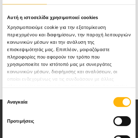
χρησιμοποιώντας εξοπλισμό τεχνολογίας αιχμής.
Αυτή η ιστοσελίδα χρησιμοποιεί cookies
Χρησιμοποιούμε cookie για την εξατομίκευση
Γιατί στόχος μας είναι να φροντίζουμε την
περιεχομένου και διαφημίσεων, την παροχή λειτουργιών
υγεία σας, που για εμάς είναι το Α και το Ω!
κοινωνικών μέσων και την ανάλυση της
επισκεψιμότητάς μας. Επιπλέον, μοιραζόμαστε
πληροφορίες που αφορούν τον τρόπο που
χρησιμοποιείτε τον ιστότοπό μας με συνεργάτες
κοινωνικών μέσων, διαφήμισης και αναλύσεων, οι
οποίοι ενδεχομένως να τις συνδυάσουν με άλλες
πληροφορίες που τους έχετε παραχωρήσει ή τις οποίες
έχουν συλλέξει σε σχέση με την από μέρους σας χρήση
Επιλογή
των υπηρεσιών τους.
Αναγκαία
συγκατάθεσης
Προτιμήσεις