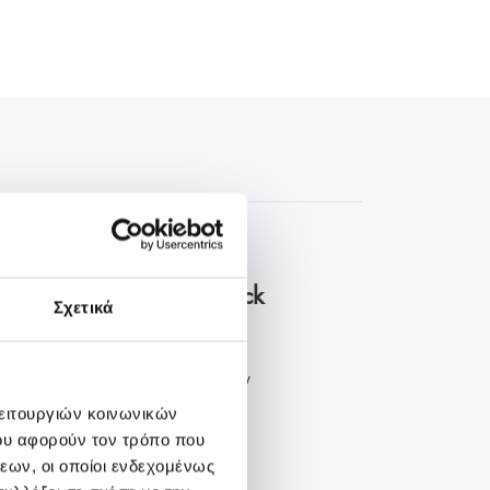
οκληρωμένα πακέτα check
Σχετικά
 προληπτικού ελέγχου στην
νική ...
λειτουργιών κοινωνικών
ου αφορούν τον τρόπο που
εων, οι οποίοι ενδεχομένως