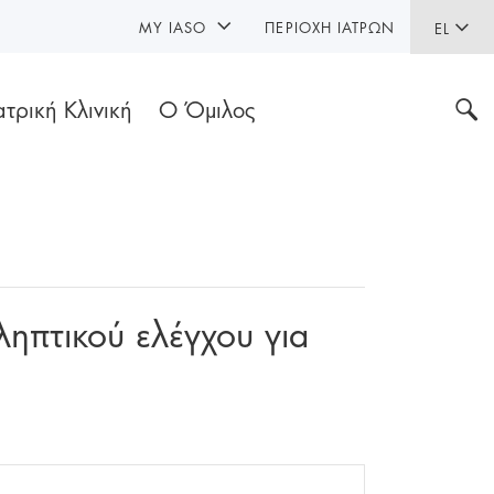
MY IASO
ΠΕΡΙΟΧΉ ΙΑΤΡΏΝ
EL
ατρική Κλινική
Ο Όμιλος
ηπτικού ελέγχου για