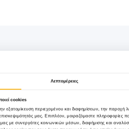
ΠΑΙΔΙΑΤΡΙΚΗ
19/06/2026
ΙΑΣΩ: Στο επίκεντρο η πρόληψη με ολ
Λεπτομέρειες
up για παιδιά
Τη σημασία της πρόληψης και του τακτικού
οιεί cookies
παιδική ηλικία αναδεικνύει η Παιδιατρική Κλι
την εξατομίκευση περιεχομένου και διαφημίσεων, την παροχή 
 επισκεψιμότητάς μας. Επιπλέον, μοιραζόμαστε πληροφορίες π
ό μας με συνεργάτες κοινωνικών μέσων, διαφήμισης και αναλύσ