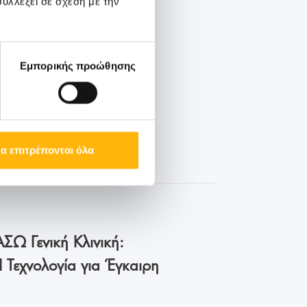
υλλέξει σε σχέση με την
Εμπορικής προώθησης
α επιτρέπονται όλα
ΣΩ Γενική Κλινική:
I Τεχνολογία για Έγκαιρη