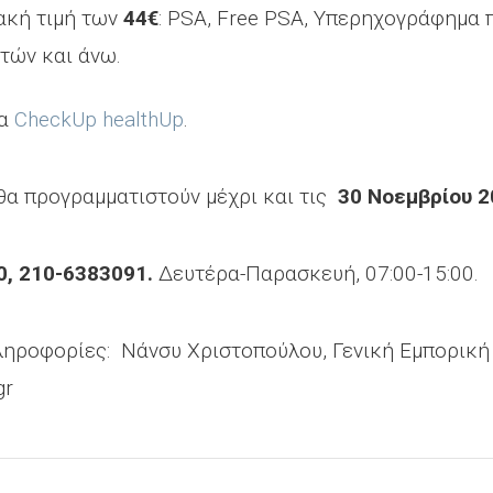
ιακή τιμή των
44€
: PSA, Free PSA, Υπερηχογράφημα 
ετών και άνω.
τα
CheckUp healthUp
.
θα προγραμματιστούν μέχρι και τις
30 Νοεμβρίου 2
0, 210-6383091.
Δευτέρα-Παρασκευή, 07:00-15:00.
ηροφορίες: Νάνσυ Χριστοπούλου, Γενική Εμπορική Δ
gr