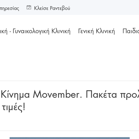
πηρεσίας
Κλείσε Ραντεβού
κή - Γυναικολογική Κλινική
Γενική Κλινική
Παιδι
ι Κίνημα Μovember. Πακέτα προλ
τιμές!