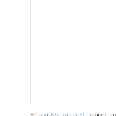
H
Γενική Κλινική του ΙΑΣΩ
στηρίζει κα