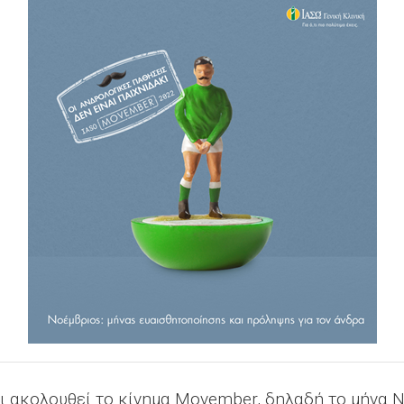
ι ακολουθεί το κίνημα Movember, δηλαδή το μήνα Ν