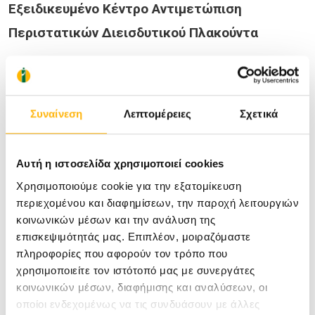
Εξειδικευμένο Κέντρο Αντιμετώπιση
Περιστατικών Διεισδυτικού Πλακούντα
Το ΙΑΣΩ, με την δημιουργία του πρώτου στην
Συναίνεση
Λεπτομέρειες
Σχετικά
Ελλάδα “Εξειδικευμένου Κέντρου Αντιμετώπισης
Περιστατικών Διεισδυτικού Πλακούντα”
Αυτή η ιστοσελίδα χρησιμοποιεί cookies
προσφέρει άριστη παρακολούθηση και μέγιστη
Χρησιμοποιούμε cookie για την εξατομίκευση
ασφάλεια σε γυναίκες οι οποίες
περιεχομένου και διαφημίσεων, την παροχή λειτουργιών
κοινωνικών μέσων και την ανάλυση της
διαγιγνώσκονται με διεισδυτικό πλακούντα, σε
επισκεψιμότητάς μας. Επιπλέον, μοιραζόμαστε
συνεργασία πάντα με τον Μαιευτήρα -
πληροφορίες που αφορούν τον τρόπο που
Γυναικολόγο που τις παρακολουθεί.
χρησιμοποιείτε τον ιστότοπό μας με συνεργάτες
κοινωνικών μέσων, διαφήμισης και αναλύσεων, οι
οποίοι ενδεχομένως να τις συνδυάσουν με άλλες