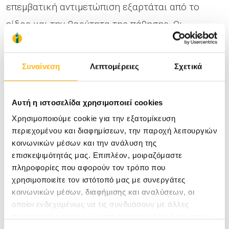
επεμβατική αντιμετώπιση εξαρτάται από το
είδος και την βαρύτητα της πάθησης. Οι
παθήσεις του ώμου αντιμετωπίζονται συνήθως
με την αρθροσκόπηση του ώμου με την οποία δια
Συναίνεση
Λεπτομέρειες
Σχετικά
μέσω 2-3 μικρών τομών του δέρματος είναι
δυνατό να συρραφούν οι τένοντες που έχουν
Αυτή η ιστοσελίδα χρησιμοποιεί cookies
υποστεί βλάβη. Όταν ο ώμος πάσχει από
Χρησιμοποιούμε cookie για την εξατομίκευση
αρθρίτιδα τότε είναι δυνατό να πραγματοποιηθεί
περιεχομένου και διαφημίσεων, την παροχή λειτουργιών
κοινωνικών μέσων και την ανάλυση της
αρθροπλαστική του ώμου.
επισκεψιμότητάς μας. Επιπλέον, μοιραζόμαστε
πληροφορίες που αφορούν τον τρόπο που
χρησιμοποιείτε τον ιστότοπό μας με συνεργάτες
Η εξειδίκευση και η μακρά εμπειρία της
κοινωνικών μέσων, διαφήμισης και αναλύσεων, οι
χειρουργικής ομάδας προσφέρουν ένα πλήρες
οποίοι ενδεχομένως να τις συνδυάσουν με άλλες
φάσμα θεραπειών για ασθενείς όλων των
πληροφορίες που τους έχετε παραχωρήσει ή τις οποίες
έχουν συλλέξει σε σχέση με την από μέρους σας χρήση