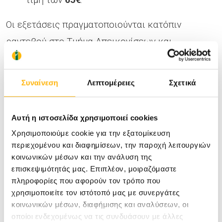
Οι εξετάσεις πραγματοποιούνται κατόπιν
ραντεβού στο Τμήμα Απεικονίσεων και
Επεμβατικής Ακτινολογίας του ΙΑΣΩ (επίπεδο -2),
στο τηλ. 210 6185138 07:00 – 15:00 Δευτέρα –
Συναίνεση
Λεπτομέρειες
Σχετικά
Παρασκευή.
Αυτή η ιστοσελίδα χρησιμοποιεί cookies
Η προσφορά ισχύει έως 31/10/2020.
Χρησιμοποιούμε cookie για την εξατομίκευση
περιεχομένου και διαφημίσεων, την παροχή λειτουργιών
κοινωνικών μέσων και την ανάλυση της
επισκεψιμότητάς μας. Επιπλέον, μοιραζόμαστε
πληροφορίες που αφορούν τον τρόπο που
Κέντρο Μαστού ΙΑΣΩ. Το μεγαλύτερο στην
χρησιμοποιείτε τον ιστότοπό μας με συνεργάτες
Ελλάδα
κοινωνικών μέσων, διαφήμισης και αναλύσεων, οι
οποίοι ενδεχομένως να τις συνδυάσουν με άλλες