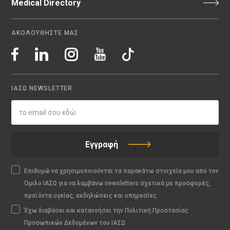
Medical Directory
ΑΚΟΛΟΥΘΗΣΤΕ ΜΑΣ
ΙΑΣΩ NEWSLETTER
Εγγραφή
Επιθυμώ να χρησιμοποιούνται τα παρακάτω στοιχεία μου από τον
Όμιλο ΙΑΣΩ για να λαμβάνω newsletters σχετικά με προσφορές,
προϊόντα υγείας, εκδηλώσεις και υπηρεσίες.
Έχω διαβάσει και κατανοήσει την Πολιτική Προστασίας
Προσωπικών Δεδομένων του ΙΑΣΩ