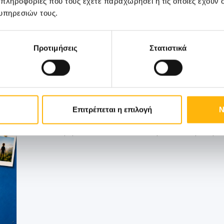
 πληροφορίες που τους έχετε παραχωρήσει ή τις οποίες έχουν σ
υπηρεσιών τους.
Προτιμήσεις
Στατιστικά
ΠΑΙΔΙΑΤΡΙΚΗ
19/06/2026
ΙΑΣΩ: Στο επίκεντρο η πρόληψη με ολ
up για παιδιά
Επιτρέπεται η επιλογή
Ν
Τη σημασία της πρόληψης και του τακτικού
παιδική ηλικία αναδεικνύει η Παιδιατρική Κλι