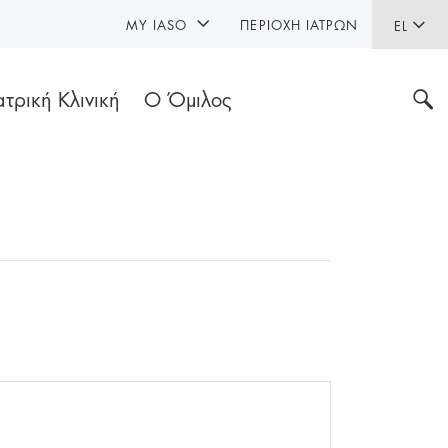
MY IASO
ΠΕΡΙΟΧΉ ΙΑΤΡΏΝ
EL
ατρική Κλινική
Ο Όμιλος