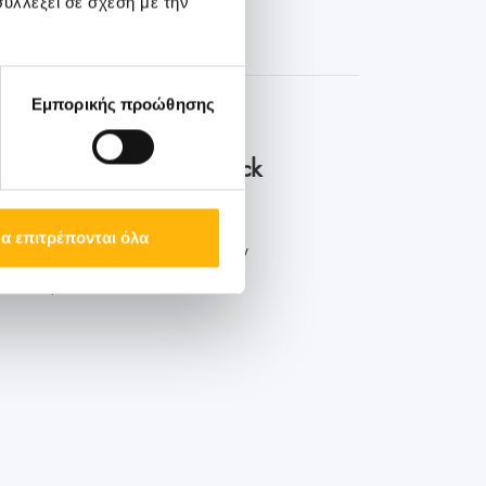
υλλέξει σε σχέση με την
Εμπορικής προώθησης
οκληρωμένα πακέτα check
α επιτρέπονται όλα
 προληπτικού ελέγχου στην
νική ...