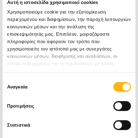
Αυτή η ιστοσελίδα χρησιμοποιεί cookies
Χρησιμοποιούμε cookie για την εξατομίκευση
περιεχομένου και διαφημίσεων, την παροχή λειτουργιών
κοινωνικών μέσων και την ανάλυση της
επισκεψιμότητάς μας. Επιπλέον, μοιραζόμαστε
πληροφορίες που αφορούν τον τρόπο που
χρησιμοποιείτε τον ιστότοπό μας με συνεργάτες
Καλύτερο αισθητικό αποτέλεσμα
κοινωνικών μέσων, διαφήμισης και αναλύσεων, οι
οποίοι ενδεχομένως να τις συνδυάσουν με άλλες
πληροφορίες που τους έχετε παραχωρήσει ή τις οποίες
έχουν συλλέξει σε σχέση με την από μέρους σας χρήση
Επιλογή
των υπηρεσιών τους.
Αναγκαία
συγκατάθεσης
Το Παιδοχειρουργικό Τμήμα παρέχει υψηλής
ποιότητας υπηρεσίες υγείας σε νεογνά, βρέφη,
Προτιμήσεις
παιδιά και εφήβους, ηλικίας από 0 έως 18 ετών,
Στατιστικά
με παθήσεις που απαιτούν χειρουργική
αντιμετώπιση, σε ένα ασφαλές και φιλικό