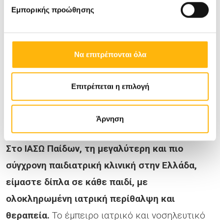
Εμπορικής προώθησης
περιβάλλον. Στελεχώνεται από
Παιδοχειρουργούς με μεγάλη εμπειρία στη
Χειρουργική Παίδων και με κατάλληλη
Να επιτρέπονται όλα
εξειδίκευση στα μεγαλύτερα κέντρα του
εξωτερικού, καλύπτοντας τη θεραπεία
Επιτρέπεται η επιλογή
ολόκληρου του φάσματος των συγγενών
ανωμαλιών και επίκτητων παθήσεων.
Άρνηση
Στο ΙΑΣΩ Παίδων, τη μεγαλύτερη και πιο
σύγχρονη παιδιατρική κλινική στην Ελλάδα,
είμαστε δίπλα σε κάθε παιδί, με
ολοκληρωμένη ιατρική περίθαλψη και
θεραπεία.
Το έμπειρο ιατρικό και νοσηλευτικό