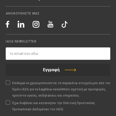
ΑΚΟΛΟΥΘΗΣΤΕ ΜΑΣ
ΙΑΣΩ NEWSLETTER
Εγγραφή
Επιθυμώ να χρησιμοποιούνται τα παρακάτω στοιχεία μου από τον
Όμιλο ΙΑΣΩ για να λαμβάνω newsletters σχετικά με προσφορές,
προϊόντα υγείας, εκδηλώσεις και υπηρεσίες.
Έχω διαβάσει και κατανοήσει την Πολιτική Προστασίας
Προσωπικών Δεδομένων του ΙΑΣΩ