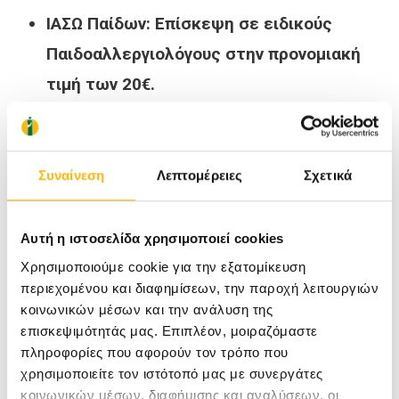
ΙΑΣΩ Παίδων: Επίσκεψη σε ειδικούς
Παιδοαλλεργιολόγους στην προνομιακή
τιμή των 20€.
Η προσφορά ισχύει για όσους
επικοινωνήσουν στα τηλέφωνα 210
6383070–2 (Δευτέρα-Παρασκευή, 09:00-
Συναίνεση
Λεπτομέρειες
Σχετικά
17:00) και προγραμματίσουν το ραντεβού
τους από
τη Δευτέρα 8 Ιουλίου 2019 μέχρι
Αυτή η ιστοσελίδα χρησιμοποιεί cookies
και την Παρασκευή 12 Ιουλίου 2019.
Χρησιμοποιούμε cookie για την εξατομίκευση
περιεχομένου και διαφημίσεων, την παροχή λειτουργιών
Το Αλλεργιολογικό Τμήμα του ΙΑΣΩ Παίδων
κοινωνικών μέσων και την ανάλυση της
επισκεψιμότητάς μας. Επιπλέον, μοιραζόμαστε
αποτελεί ένα από τα πλέον εξειδικευμένα
πληροφορίες που αφορούν τον τρόπο που
τμήματα
για την έγκαιρη και την
χρησιμοποιείτε τον ιστότοπό μας με συνεργάτες
κοινωνικών μέσων, διαφήμισης και αναλύσεων, οι