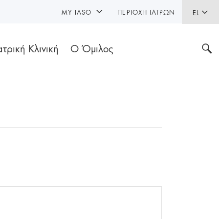
MY IASO
ΠΕΡΙΟΧΉ ΙΑΤΡΏΝ
EL
ατρική Κλινική
Ο Όμιλος