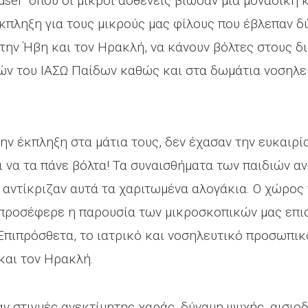
usel” όπου οι μικροί ασθενείς βίωσαν μία μοναδική κ
κπληξη για τους μικρούς μας φίλους που έβλεπαν δ
την Ήβη και τον Ηρακλή, να κάνουν βόλτες στους δ
ών του ΙΑΣΩ Παίδων καθώς και στα δωμάτια νοσηλεί
την έκπληξη στα μάτια τους, δεν έχασαν την ευκαιρί
 να τα πάνε βόλτα! Τα συναισθήματα των παιδιών αν
ν αντίκριζαν αυτά τα χαριτωμένα αλογάκια. Ο χώρος
υ προσέφερε η παρουσία των μικροσκοπικών μας επι
 Επιπρόσθετα, το ιατρικό και νοσηλευτικό προσωπικ
και τον Ηρακλή.
 στιγμές ανεκτίμητης χαράς, δύναμη ψυχής, αισιοδο