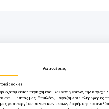
ΠΑΙΔΙΑΤΡΙΚΗ
19/06/2026
ΙΑΣΩ: Στο επίκεντρο η πρόληψη με ολ
up για παιδιά
Λεπτομέρειες
Τη σημασία της πρόληψης και του τακτικού
παιδική ηλικία αναδεικνύει η Παιδιατρική Κλι
οιεί cookies
την εξατομίκευση περιεχομένου και διαφημίσεων, την παροχή 
 επισκεψιμότητάς μας. Επιπλέον, μοιραζόμαστε πληροφορίες π
ό μας με συνεργάτες κοινωνικών μέσων, διαφήμισης και αναλύσ