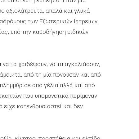
αι απίστευτη εμπειρία. Ήταν μία
ύο αξιολάτρευτα, απαλά και γλυκά
ιαδρόμους των Εξωτερικών Ιατρείων,
ας, υπό την καθοδήγηση ειδικών
α να τα χαϊδέψουν, να τα αγκαλιάσουν,
άμεικτα, από τη μία πονούσαν και από
 πλημμύρισε από γέλια αλλά και από
σκεπτών που υπομονετικά περίμεναν
ό είχε κατενθουσιαστεί και δεν
ξία, κίνητρο, προσπάθεια και ελπίδα,