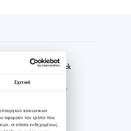
οκληρωμένα πακέτα check
Σχετικά
 προληπτικού ελέγχου στην
νική ...
λειτουργιών κοινωνικών
ου αφορούν τον τρόπο που
εων, οι οποίοι ενδεχομένως