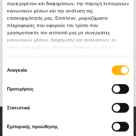
περιεχομένου και διαφημίσεων, την παροχή λειτουργιών
κοινωνικών μέσων και την ανάλυση της
επισκεψιμότητάς μας. Επιπλέον, μοιραζόμαστε
πληροφορίες που αφορούν τον τρόπο που
χρησιμοποιείτε τον ιστότοπό μας με συνεργάτες
Για περισσότερες πληροφορίες: Νάνσυ
κοινωνικών μέσων, διαφήμισης και αναλύσεων, οι
οποίοι ενδεχομένως να τις συνδυάσουν με άλλες
Χριστοπούλου, Εμπορική Διεύθυνση Ομίλου ΙΑΣΩ,
πληροφορίες που τους έχετε παραχωρήσει ή τις οποίες
210 6383917, E-mail:
nchristopoulou@iaso.gr
έχουν συλλέξει σε σχέση με την από μέρους σας χρήση
Επιλογή
των υπηρεσιών τους.
Αναγκαία
συγκατάθεσης
Προτιμήσεις
Στατιστικά
Εμπορικής προώθησης