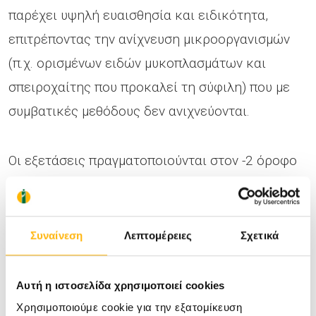
παρέχει υψηλή ευαισθησία και ειδικότητα,
επιτρέποντας την ανίχνευση μικροοργανισμών
(π.χ. ορισμένων ειδών μυκοπλασμάτων και
σπειροχαίτης που προκαλεί τη σύφιλη) που με
συμβατικές μεθόδους δεν ανιχνεύονται.
Οι εξετάσεις πραγματοποιούνται στον -2 όροφο
του ΙΑΣΩ, αφορούν σε γυναίκες και άνδρες και η
προσφορά ισχύει έως 31/10/2018.
Συναίνεση
Λεπτομέρειες
Σχετικά
Αυτή η ιστοσελίδα χρησιμοποιεί cookies
Τηλέφωνο για πληροφορίες: 210 6185201
Χρησιμοποιούμε cookie για την εξατομίκευση