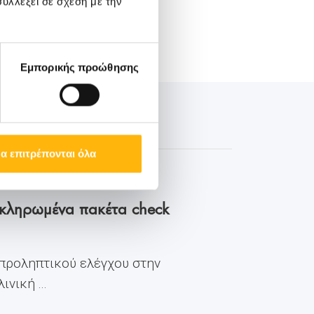
υλλέξει σε σχέση με την
Εμπορικής προώθησης
α επιτρέπονται όλα
οκληρωμένα πακέτα check
 προληπτικού ελέγχου στην
νική ...