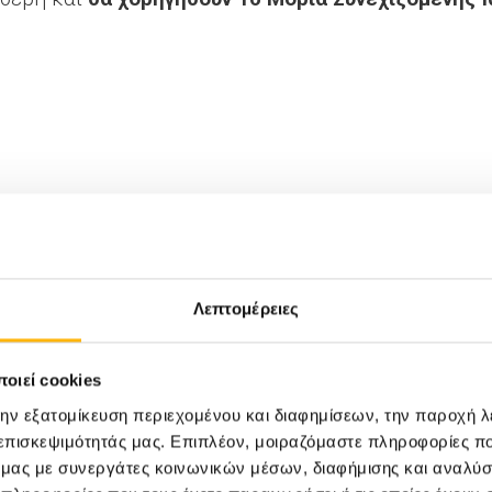
 τηλ. 210 6827405, 210 6839690-1, e-mail:
dpanakou
Λεπτομέρειες
 πληροφορίες:
οιεί cookies
υ Χριστοπούλου, τηλ.: 210 6383917, 210 6502853, 
την εξατομίκευση περιεχομένου και διαφημίσεων, την παροχή 
 επισκεψιμότητάς μας. Επιπλέον, μοιραζόμαστε πληροφορίες π
ό μας με συνεργάτες κοινωνικών μέσων, διαφήμισης και αναλύσ