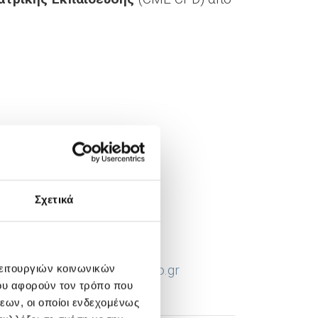
lia@tmg.gr
Σχετικά
e-mail:
nchristopoulou@iaso.gr
λειτουργιών κοινωνικών
ου αφορούν τον τρόπο που
εων, οι οποίοι ενδεχομένως