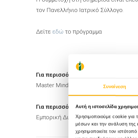
τον Πανελλήνιο Ιατρικό Σύλλογο.
Δείτε
εδώ
το πρόγραμμα
Για περισσότερες πληροφορίες:
Master Mind (Γραμματεία Διημερίδας),
Συναίνεση
Για περισσότερες δημοσιογραφικές
Αυτή η ιστοσελίδα χρησιμοπ
Εμπορική Διεύθυνση Ομίλου ΙΑΣΩ: Νάνσ
Χρησιμοποιούμε cookie για 
μέσων και την ανάλυση της
χρησιμοποιείτε τον ιστότοπ