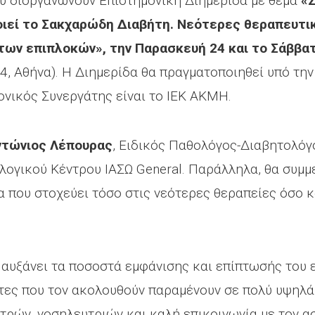
ύ διοργανώνουν Επιστημονική Διημερίδα με θέμα
«
οιεί το Σακχαρώδη Διαβήτη. Νεότερες θεραπευτι
 των επιπλοκών», την Παρασκευή 24 και το Σάββα
4, Αθήνα). Η Διημερίδα θα πραγματοποιηθεί υπό την
ονικός Συνεργάτης είναι το ΙΕΚ ΑΚΜΗ.
ντώνιος Λέπουρας
, Ειδικός Παθολόγος-Διαβητολόγ
λογικού Κέντρου ΙΑΣΩ General. Παράλληλα, θα συμμ
 που στοχεύει τόσο στις νεότερες θεραπείες όσο 
αυξάνει τα ποσοστά εμφάνισης και επίπτωσής του επ
τες που τον ακολουθούν παραμένουν σε πολύ υψηλά
τρών, νοσηλευτριών και καλή επικοινωνία με τον ασ