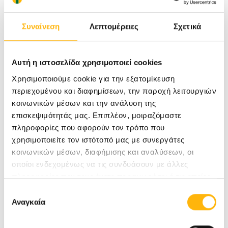
έως και την Παρασκευή 6 Οκτωβρίου 2017
.
Συναίνεση
Λεπτομέρειες
Σχετικά
Σήμερα, οι καρδιακές παθήσεις βάσει
στατιστικών στοιχειών αποτελούν την πρώτη
Αυτή η ιστοσελίδα χρησιμοποιεί cookies
αιτία θανάτου παγκοσμίως. Η πρόληψη παίζει
Χρησιμοποιούμε cookie για την εξατομίκευση
περιεχομένου και διαφημίσεων, την παροχή λειτουργιών
πολύ σημαντικό ρόλο και ο τακτικός έλεγχος
κοινωνικών μέσων και την ανάλυση της
μπορεί να μειώσει το μελλοντικό καρδιαγγειακό
επισκεψιμότητάς μας. Επιπλέον, μοιραζόμαστε
κίνδυνο.
πληροφορίες που αφορούν τον τρόπο που
χρησιμοποιείτε τον ιστότοπό μας με συνεργάτες
κοινωνικών μέσων, διαφήμισης και αναλύσεων, οι
οποίοι ενδεχομένως να τις συνδυάσουν με άλλες
πληροφορίες που τους έχετε παραχωρήσει ή τις οποίες
έχουν συλλέξει σε σχέση με την από μέρους σας χρήση
Επιλογή
Για περισσότερες δημοσιογραφικές
των υπηρεσιών τους.
Αναγκαία
συγκατάθεσης
πληροφορίες: