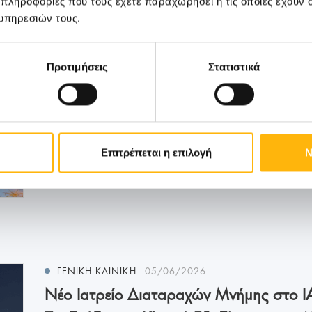
 πληροφορίες που τους έχετε παραχωρήσει ή τις οποίες έχουν σ
υπηρεσιών τους.
Προτιμήσεις
Στατιστικά
Επιτρέπεται η επιλογή
Ν
Μάθετε Περισσότερα
ΓΕΝΙΚΗ ΚΛΙΝΙΚΗ
05/06/2026
Νέο Ιατρείο Διαταραχών Μνήμης στο ΙΑ