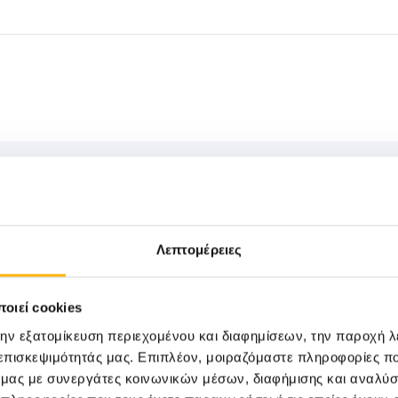
Λεπτομέρειες
ΠΑΙΔΙΑΤΡΙΚΗ
19/06/2026
ΙΑΣΩ: Στο επίκεντρο η πρόληψη με ολ
οιεί cookies
up για παιδιά
την εξατομίκευση περιεχομένου και διαφημίσεων, την παροχή 
 επισκεψιμότητάς μας. Επιπλέον, μοιραζόμαστε πληροφορίες π
Τη σημασία της πρόληψης και του τακτικού
ό μας με συνεργάτες κοινωνικών μέσων, διαφήμισης και αναλύσ
παιδική ηλικία αναδεικνύει η Παιδιατρική Κλι