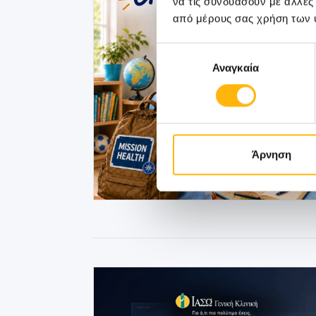
να τις συνδυάσουν με άλλες
από μέρους σας χρήση των 
Επιλογή
Αναγκαία
συγκατάθεσης
Άρνηση