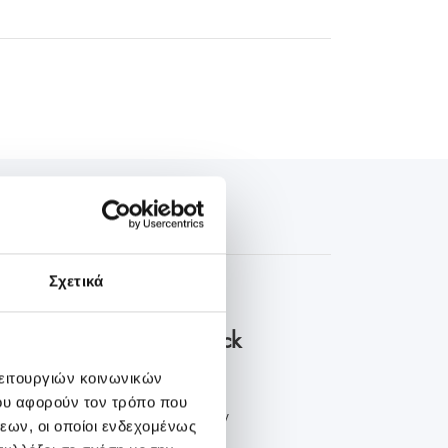
Σχετικά
οκληρωμένα πακέτα check
λειτουργιών κοινωνικών
ου αφορούν τον τρόπο που
 προληπτικού ελέγχου στην
εων, οι οποίοι ενδεχομένως
νική ...