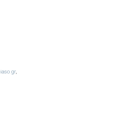
aso.gr
,