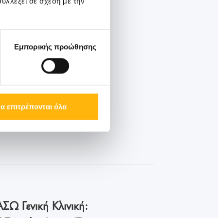
υλλέξει σε σχέση με την
Εμπορικής προώθησης
α επιτρέπονται όλα
ΣΩ Γενική Κλινική: