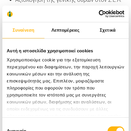
στην κύηση
Συνήθη ορθοπαιδικά προβλήματα στην
κύηση
Συναίνεση
Λεπτομέρειες
Σχετικά
Εγκυμοσύνη και σακχαρώδης διαβήτης Ι
Σημασία των υπερήχων σε αυτοάνοσα
Αυτή η ιστοσελίδα χρησιμοποιεί cookies
ρευματικά νοσήματα στην κύηση
Χρησιμοποιούμε cookie για την εξατομίκευση
περιεχομένου και διαφημίσεων, την παροχή λειτουργιών
Εμβόλια και παθητική ανοσοποίηση σε
κοινωνικών μέσων και την ανάλυση της
έγκυες με αυτοανοσία
επισκεψιμότητάς μας. Επιπλέον, μοιραζόμαστε
πληροφορίες που αφορούν τον τρόπο που
Είναι ασφαλείς και αποτελεσματικοί οι
χρησιμοποιείτε τον ιστότοπό μας με συνεργάτες
εμβολιασμοί;
κοινωνικών μέσων, διαφήμισης και αναλύσεων, οι
Εγκυμοσύνη και αυτοάνοσες παθήσεις του
οποίοι ενδεχομένως να τις συνδυάσουν με άλλες
πληροφορίες που τους έχετε παραχωρήσει ή τις οποίες
θυρεοειδούς
έχουν συλλέξει σε σχέση με την από μέρους σας χρήση
Επιλογή
Φάρμακα και κύηση σε αυτοάνοσα
των υπηρεσιών τους.
Αναγκαία