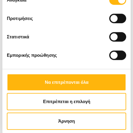
συγκατάθεσης
ρευματικά νοσήματα
Προτιμήσεις
Η συμμετοχή και παρακολούθηση της ημερίδας
είναι δωρεάν και θα δοθεί πιστοποιητικό
Στατιστικά
συμμετοχής σε όλους τους συμμετέχοντες.
Εμπορικής προώθησης
Δείτε εδώ το πρόγραμμα
Να επιτρέπονται όλα
Επιτρέπεται η επιλογή
Για περισσότερες πληροφορίες:
Μαρίζα Καμηλάρη, Τμήμα Εκδηλώσεων &
Άρνηση
Συνεδρίων ΙΑΣΩ, Tηλ.: 210 6383949, Email: