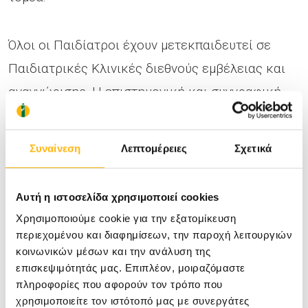
Όλοι οι Παιδίατροι έχουν μετεκπαιδευτεί σε
Παιδιατρικές Κλινικές διεθνούς εμβέλειας και
αναγνώρισης. Η επιστημονική και συγγραφική
τους δραστηριότητα είναι ιδιαίτερα πλούσια με
Διεθνείς και Ελληνικές ανακοινώσεις σε
Συναίνεση
Λεπτομέρειες
Σχετικά
Παιδιατρικά Συνέδρια και Συμπόσια. Άρθρα τους
έχουν δημοσιευτεί σε επιστημονικά περιοδικά
Αυτή η ιστοσελίδα χρησιμοποιεί cookies
του Ελληνικού & του Διεθνούς Τύπου.
Χρησιμοποιούμε cookie για την εξατομίκευση
περιεχομένου και διαφημίσεων, την παροχή λειτουργιών
κοινωνικών μέσων και την ανάλυση της
Κύριο μέλημα είναι
η ολοκληρωμένη διάγνωση,
επισκεψιμότητάς μας. Επιπλέον, μοιραζόμαστε
θεραπεία και αντιμετώπιση
καθώς και
η
πληροφορίες που αφορούν τον τρόπο που
χρησιμοποιείτε τον ιστότοπό μας με συνεργάτες
εξατομικευμένη ιατρική περίθαλψη
των