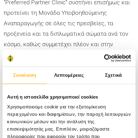
“Preferred Partner Clinic" συστήνει επισήμως και
προτείνει τη Μονάδα Υποβοηθούμενης
Αναπαραγωγής σε όλες τις πρεσβείες, τα
προξενεία και τα διπλωματικά σώματα ανά τον
κόσμο, καθώς συμμετέχει πλέον και στην
παγκόσμια λίστα "DC – Preferred Partner Hospital
Directory".
Συναίνεση
Λεπτομέρειες
Σχετικά
Το Institute of Life – ΙΑΣΩ, πιστοποιώντας τα
υψηλά πρότυπα λειτουργίας του, ανοίγει επίσημα
Αυτή η ιστοσελίδα χρησιμοποιεί cookies
Χρησιμοποιούμε cookie για την εξατομίκευση
το δρόμο για τη δημιουργία ιατρικού τουρισμού
περιεχομένου και διαφημίσεων, την παροχή λειτουργιών
στη χώρα μας και επιβεβαιώνει τη δέσμευσή του
κοινωνικών μέσων και την ανάλυση της
να παρέχει ό,τι πιο προηγμένο στα ζευγάρια που
επισκεψιμότητάς μας. Επιπλέον, μοιραζόμαστε
πληροφορίες που αφορούν τον τρόπο που