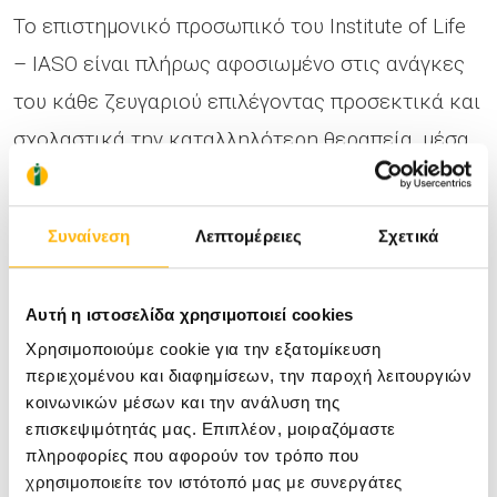
Το επιστημονικό προσωπικό του Institute of Life
– IASO είναι πλήρως αφοσιωμένο στις ανάγκες
του κάθε ζευγαριού επιλέγοντας προσεκτικά και
σχολαστικά την καταλληλότερη θεραπεία, μέσα
από όλο το φάσμα των τεχνικών
υποβοηθούμενης αναπαραγωγής όπως:
Συναίνεση
Λεπτομέρειες
Σχετικά
Ωοθηκική Διέγερση
Αυτή η ιστοσελίδα χρησιμοποιεί cookies
Ενδομήτρια Σπερματέγχυση (IUI)
Χρησιμοποιούμε cookie για την εξατομίκευση
Εξωσωματική Γονιμοποίηση
περιεχομένου και διαφημίσεων, την παροχή λειτουργιών
Ενδοωαρική Έγχυση Σπερματοζωαρίου
κοινωνικών μέσων και την ανάλυση της
επισκεψιμότητάς μας. Επιπλέον, μοιραζόμαστε
(ICSI)
πληροφορίες που αφορούν τον τρόπο που
Δωρεά Ωαρίων
χρησιμοποιείτε τον ιστότοπό μας με συνεργάτες