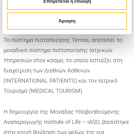
Επιτρέπεται η επιλογή
για την ποιότητα των εγκαταστάσεων, των
υπηρεσιών και του Ανθρώπινου Δυναμικού της.
Άρνηση
Το σύστημα πιστοποίησης Temos, αποτελεί το
μοναδικό σύστημα πιστοποίησης Ιατρικών
Υπηρεσιών στον κόσμο, το οποίο εστιάζει στη
διαχείριση των Διεθνών Ασθενών
(INTERNATIONAL PATIENTS) και τον Ιατρικό
Τουρισμό (MEDICAL TOURISM).
Η δημιουργία της Μονάδας Υποβοηθούμενης
Αναπαραγωγής Institute of Life – IASO, βασίστηκε
στην κοινή βούληση των μελών της για