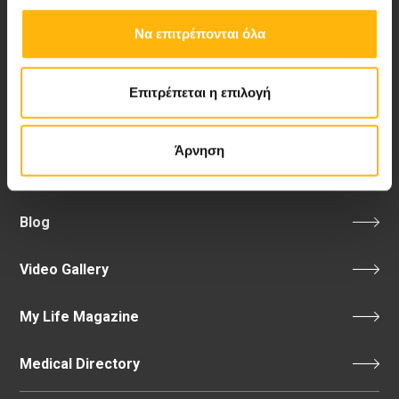
Λεωφ. Κηφισίας 37-39,
Να επιτρέπονται όλα
151 23 Μαρούσι, Αθήνα Τηλ. Κέντρο: 210 61 84 000
Email:
info@iaso.gr
Επιτρέπεται η επιλογή
Άρνηση
Νέα - Δελτία Τύπου
Blog
Video Gallery
My Life Magazine
Medical Directory