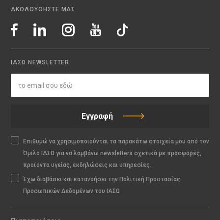
ΑΚΟΛΟΥΘΗΣΤΕ ΜΑΣ
ΙΑΣΩ NEWSLETTER
Εγγραφή
Επιθυμώ να χρησιμοποιούνται τα παρακάτω στοιχεία μου από τον
Όμιλο ΙΑΣΩ για να λαμβάνω newsletters σχετικά με προσφορές,
προϊόντα υγείας, εκδηλώσεις και υπηρεσίες.
Έχω διαβάσει και κατανοήσει την Πολιτική Προστασίας
Προσωπικών Δεδομένων του ΙΑΣΩ