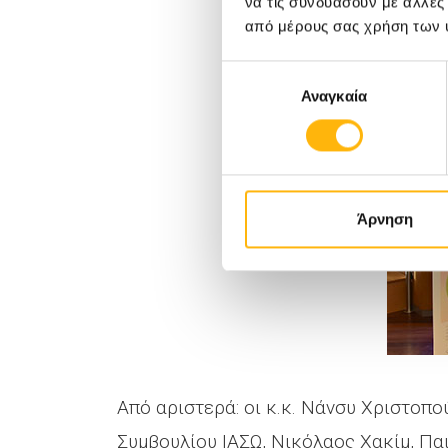
να τις συνδυάσουν με άλλες
από μέρους σας χρήση των 
Επιλογή
Αναγκαία
συγκατάθεσης
Άρνηση
Από αριστερά: οι κ.κ. Νάνσυ Χριστοπ
Συμβουλίου ΙΑΣΩ, Νικόλαος Χακίμ, Πα