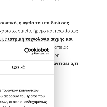
σωπικό, η υγεία του παιδιού σας
χάριστο, οικείο, ήρεμο και πρωτίστως
, με
ιατρική τεχνολογία αιχμής και
νες Μονάδες Εντατικής Θεραπείας
ς ασθενών
. Χάρη στην 24ωρη
ανά πάσα στιγμή για να
φροντίσει ό,τι
Σχετικά
λειτουργιών κοινωνικών
ου αφορούν τον τρόπο που
εων, οι οποίοι ενδεχομένως