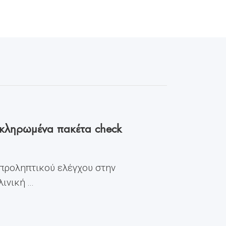
οκληρωμένα πακέτα check
 προληπτικού ελέγχου στην
νική ...