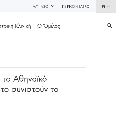
MY IASO
ΠΕΡΙΟΧΉ ΙΑΤΡΏΝ
EL
ατρική Κλινική
Ο Όμιλος
 το Αθηναϊκό
ύτο συνιστούν το