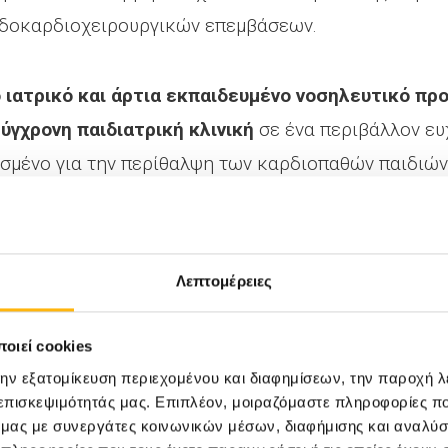
ιδοκαρδιοχειρουργικών επεμβάσεων.
 ιατρικό και άρτια εκπαιδευμένο νοσηλευτικό προ
ύγχρονη παιδιατρική κλινική
σε ένα περιβάλλον ευ
ιασμένο για την περίθαλψη των καρδιοπαθών παιδιών
ν
(ΜΕΘ), η οποία αποτελεί μία από τις πιο προηγμέ
ίναι η καλλίτερη δυνατή φροντίδα των μικρών μα
περιστατικών, το ΙΑΣΩ Παίδων βρίσκεται δίπλα σας 
Λεπτομέρειες
αιδιού σας
.
οιεί cookies
την εξατομίκευση περιεχομένου και διαφημίσεων, την παροχή 
 επισκεψιμότητάς μας. Επιπλέον, μοιραζόμαστε πληροφορίες π
ό μας με συνεργάτες κοινωνικών μέσων, διαφήμισης και αναλύσ