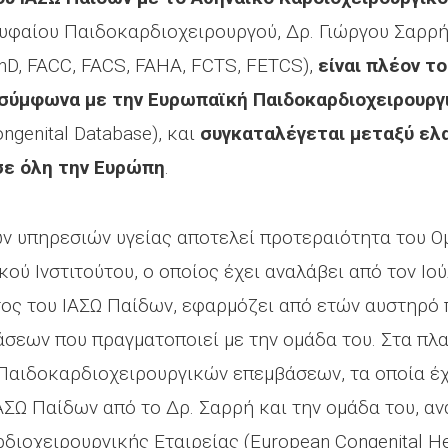
ρυφαίου Παιδοκαρδιοχειρουργού, Δρ. Γιώργου Σαρρή
PhD, FACC, FACS, FAHA, FCTS, FETCS),
είναι πλέον τ
σύμφωνα με την Ευρωπαϊκή Παιδοκαρδιοχειρουργι
ngenital Database), και
συγκαταλέγεται μεταξύ ελ
σε όλη την Ευρώπη
.
υπηρεσιών υγείας αποτελεί προτεραιότητα του Ομί
ού Ινστιτούτου, ο οποίος έχει αναλάβει από τον Ιο
ος του ΙΑΣΩ Παίδων, εφαρμόζει από ετών αυστηρό
σεων που πραγματοποιεί με την ομάδα του. Στα πλα
 Παιδοκαρδιοχειρουργικών επεμβάσεων, τα οποία έ
ΑΣΩ Παίδων από το Δρ. Σαρρή και την ομάδα του, α
οχειρουργικής Εταιρείας (European Congenital Hea