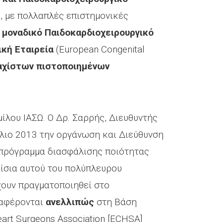
, με πολλαπλές επιστημονικές
ο μοναδικό Παιδοκαρδιοχειρουργικό
κή Εταιρεία
(European Congenital
αχίστων πιστοποιημένων
λου ΙΑΣΩ. Ο Δρ. Σαρρής, Διευθυντής
ύλιο 2013 την οργάνωση και Διεύθυνση
 πρόγραμμα διασφάλισης ποιότητας
ίσια αυτού του πολύπλευρου
χουν πραγματοποιηθεί στο
ναφέρονται
ανελλιπώς
στη Βάση
rt Surgeons Association [ECHSA]