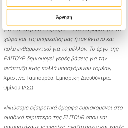
«Είμαστε υπερήφανοι που για πρώτη φορά η
Ελλάδα είχε μία εξαιρετικά οργανωμένη και
Άρνηση
δυναμική παρουσία σε μία διεθνή έκθεση θεσμό
για τον ιατρικό τουρισμό. Το ενδιαφέρον για τη
χώρα και τις υπηρεσίες μας ήταν έντονο και
πολύ ενθαρρυντικό για το μέλλον. Το έργο της
ΕΛΙΤΟΥΡ δημιουργεί γερές βάσεις για την
ανάπτυξη ενός πολλά υποσχόμενου τομέα»
,
Χριστίνα Ταμπουρέα, Εμπορική Διευθύντρια
Ομίλου ΙΑΣΩ
«Νιώσαμε εξαιρετικά όμορφα ευρισκόμενοι στο
ομαδικό περίπτερο της ELITOUR όπου και
μοιραστήκαμε εμπειρίες, αναζητήσεις και χαρές