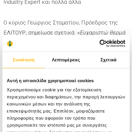
Industry Expert και πολλά άλλα.
Ο κύριος Γεώργιος Σταματίου, Πρόεδρος της
ΕΛΙΤΟΥΡ, σημείωσε σχετικά:
«Ευχαριστώ θερμά
τους αντιπροσώπους των μονάδων υγείας που
πίστεψαν από την αρχή σε αυτή την
Συναίνεση
Λεπτομέρειες
Σχετικά
πρωτοβουλία και όλοι μαζί σαν μία ομάδα
καταφέραμε η χώρα μας να ξεχωρίσει και να
Αυτή η ιστοσελίδα χρησιμοποιεί cookies
αποτελεί πλέον αναγνωρίσιμο προορισμό στον
Χρησιμοποιούμε cookie για την εξατομίκευση
τομέα του ιατρικού τουρισμού. Η άρτια
περιεχομένου και διαφημίσεων, την παροχή λειτουργιών
οργάνωση και ο επαγγελματισμός όλων είχαν
κοινωνικών μέσων και την ανάλυση της
επισκεψιμότητάς μας. Επιπλέον, μοιραζόμαστε
σαν αποτέλεσμα η Ελλάδα να έχει τη
πληροφορίες που αφορούν τον τρόπο που
δυναμικότερη παρουσία μέχρι σήμερα σε ένα
χρησιμοποιείτε τον ιστότοπό μας με συνεργάτες