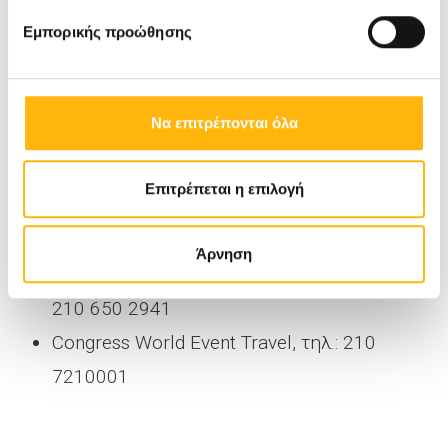
mail:
general@iaso.gr
Εμπορικής προώθησης
Για πληροφορίες και δήλωση συμμετοχής:
Να επιτρέπονται όλα
Με Οδηγό το Διαβήτη-Κάρτα Διαβήτη, τηλ.
Επιτρέπεται η επιλογή
210 6520062
Παθολογική-Διαβητολογική Κλινική και
Άρνηση
Διαβητολογικό Κέντρο ΙΑΣΩ General, τηλ.
210 650 2941
Congress World Event Travel, τηλ.: 210
7210001