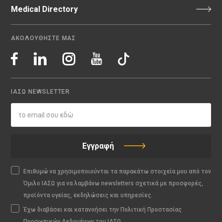
Medical Directory
ΑΚΟΛΟΥΘΗΣΤΕ ΜΑΣ
ΙΑΣΩ NEWSLETTER
Εγγραφή
Επιθυμώ να χρησιμοποιούνται τα παρακάτω στοιχεία μου από τον
Όμιλο ΙΑΣΩ για να λαμβάνω newsletters σχετικά με προσφορές,
προϊόντα υγείας, εκδηλώσεις και υπηρεσίες.
Έχω διαβάσει και κατανοήσει την Πολιτική Προστασίας
Προσωπικών Δεδομένων του ΙΑΣΩ