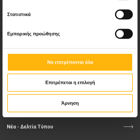
Στατιστικά
Περιοχή Ιατρών
Εμπορικής προώθησης
Εκδηλώσεις
Επικοινωνία
Να επιτρέπονται όλα
Λεωφ. Κηφισίας 37-39,
151 23 Μαρούσι, Αθήνα Τηλ. Κέντρο: 210 61 84 000
Επιτρέπεται η επιλογή
Email:
info@iaso.gr
Άρνηση
Νέα - Δελτία Τύπου