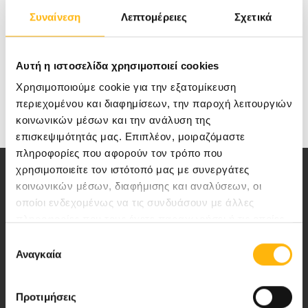
Marketing ΙΑΣΩ General, τηλ. 210 650 2660, e-
Συναίνεση
Λεπτομέρειες
Σχετικά
mail:
general@iaso.gr
Αυτή η ιστοσελίδα χρησιμοποιεί cookies
Χρησιμοποιούμε cookie για την εξατομίκευση
περιεχομένου και διαφημίσεων, την παροχή λειτουργιών
κοινωνικών μέσων και την ανάλυση της
επισκεψιμότητάς μας. Επιπλέον, μοιραζόμαστε
πληροφορίες που αφορούν τον τρόπο που
χρησιμοποιείτε τον ιστότοπό μας με συνεργάτες
κοινωνικών μέσων, διαφήμισης και αναλύσεων, οι
οποίοι ενδεχομένως να τις συνδυάσουν με άλλες
πληροφορίες που τους έχετε παραχωρήσει ή τις οποίες
έχουν συλλέξει σε σχέση με την από μέρους σας χρήση
Επιλογή
Αποστολή μας να παρέχουμε υψηλής
των υπηρεσιών τους.
Αναγκαία
συγκατάθεσης
ποιότητας ολοκληρωμένες υπηρεσίες
υγείας.
Προτιμήσεις