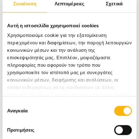
Κορυφαίο ιατρικό προσωπικό όλων των
Συναίνεση
Λεπτομέρειες
Σχετικά
παιδιατρικών ειδικοτήτων
Άρτια εκπαιδευμένο νοσηλευτικό
Αυτή η ιστοσελίδα χρησιμοποιεί cookies
προσωπικό στη φροντίδα των μικρών
Χρησιμοποιούμε cookie για την εξατομίκευση
ασθενών
περιεχομένου και διαφημίσεων, την παροχή λειτουργιών
κοινωνικών μέσων και την ανάλυση της
Υπερσύγχρονη Μονάδα Εντατικής
επισκεψιμότητάς μας. Επιπλέον, μοιραζόμαστε
Θεραπείας
πληροφορίες που αφορούν τον τρόπο που
χρησιμοποιείτε τον ιστότοπό μας με συνεργάτες
Ιατροτεχνολογικός εξοπλισμός αιχμής
κοινωνικών μέσων, διαφήμισης και αναλύσεων, οι
Υπηρεσίες υψηλής ποιότητας σε ένα
οποίοι ενδεχομένως να τις συνδυάσουν με άλλες
ευχάριστο, όμορφο και ζεστό περιβάλλον
πληροφορίες που τους έχετε παραχωρήσει ή τις οποίες
έχουν συλλέξει σε σχέση με την από μέρους σας χρήση
Επιλογή
για τα παιδιά
των υπηρεσιών τους.
Αναγκαία
συγκατάθεσης
24ωρη παροχή ολοκληρωμένης ιατρικής
περίθαλψης και θεραπείας
Προτιμήσεις
Πολιτική ποιότητας διεθνών προδιαγραφών