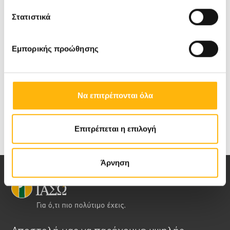
Στατιστικά
Για περισσότερες δημοσιογραφικές
πληροφορίες: Νάνσυ Χριστοπούλου, Εμπορική
Εμπορικής προώθησης
Διεύθυνση Ομίλου ΙΑΣΩ – ΙΑΣΩ Παίδων, Τηλ.:210
6383917, E-mail:
nchristopoulou@iaso.gr
Να επιτρέπονται όλα
Επιτρέπεται η επιλογή
Άρνηση