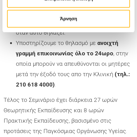
πετυχαίνοντας έτσι
ελεύθερο και
απεριόριστο Μητρικό Θηλασμό
.
Άρνηση
Δεν δίνουμε πιπίλες ή μπιμπερόν στο μωρό
όταν αυτό θηλάζει.
Υποστηρίζουμε το θηλασμό με
ανοιχτή
γραμμή επικοινωνίας όλο το 24ωρο
, στην
οποία μπορούν να απευθύνονται οι μητέρες
μετά την έξοδό τους απο την Κλινική
(τηλ.:
210 618 4000)
.
Τέλος το Σεμινάριο έχει διάρκεια 27 ωρών
Θεωρητικής Εκπαίδευσης και 8 ωρών
Πρακτικής Εκπαίδευσης, βασισμένο στις
προτάσεις της Παγκόσμιας Οργάνωσης Υγείας.