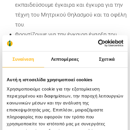
εκπαιδεύσουμε έγκαιρα και έγκυρα για την
τέχνη του Μητρικού Θηλασμού και τα οφέλη
του.
Φροντίζουμε για την έγκαιρη έναρξη του
θηλασμού, εδραιώνοντας έτσι τη
γαλακτοφορία και ενισχύοντας το
Συναίνεση
Λεπτομέρειες
Σχετικά
συναισθηματικό δέσιμο μητέρας και
βρέφους.
Αυτή η ιστοσελίδα χρησιμοποιεί cookies
Συμβουλεύουμε
τις μητέρες που πρέπει να
Χρησιμοποιούμε cookie για την εξατομίκευση
αποχωριστούν το μωρό τους για Ιατρικούς
περιεχομένου και διαφημίσεων, την παροχή λειτουργιών
λόγους (εισαγωγή στη ΜΕΝΝ) για τη
κοινωνικών μέσων και την ανάλυση της
επισκεψιμότητάς μας. Επιπλέον, μοιραζόμαστε
διατήρηση της γαλουχίας
, ώστε με την
πληροφορίες που αφορούν τον τρόπο που
πρώτη ευκαιρία να δοθεί στο μωρό.
χρησιμοποιείτε τον ιστότοπό μας με συνεργάτες