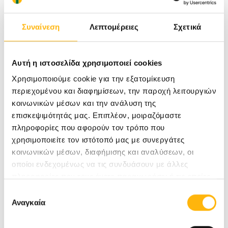
πρωτοποριακό ιατροτεχνολογικό εξοπλισμό και
με την συνδρομή κορυφαίων ιατρών συνεργατών
Συναίνεση
Λεπτομέρειες
Σχετικά
όλων των ειδικοτήτων καθώς επίσης
επιστημονικού, νοσηλευτικού και διοικητικού
Αυτή η ιστοσελίδα χρησιμοποιεί cookies
προσωπικού.
Χρησιμοποιούμε cookie για την εξατομίκευση
περιεχομένου και διαφημίσεων, την παροχή λειτουργιών
κοινωνικών μέσων και την ανάλυση της
Ο Όμιλος ΙΑΣΩ πάντα ένα βήμα μπροστά, μέσω
επισκεψιμότητάς μας. Επιπλέον, μοιραζόμαστε
πληροφορίες που αφορούν τον τρόπο που
των πιστοποιήσεων ποιότητας στο σύνολο των
χρησιμοποιείτε τον ιστότοπό μας με συνεργάτες
Κλινικών του, ΙΑΣΩ, ΙΑΣΩ ΠΑΙΔΩΝ, ΦΙΛΟΚΤΗΤΗ,
κοινωνικών μέσων, διαφήμισης και αναλύσεων, οι
ΙΑΣΩ GENERAL, ΙΑΣΩ ΘΕΣΣΑΛΙΑΣ κατά
οποίοι ενδεχομένως να τις συνδυάσουν με άλλες
πληροφορίες που τους έχετε παραχωρήσει ή τις οποίες
ISO9001:2008, και της εν γένει στόχευσής του
έχουν συλλέξει σε σχέση με την από μέρους σας χρήση
Επιλογή
στη διασφάλιση ποιότητας τώρα πλέον και με
των υπηρεσιών τους.
Αναγκαία
συγκατάθεσης
την ειδική διεθνή πιστοποίηση κατά TEMOS