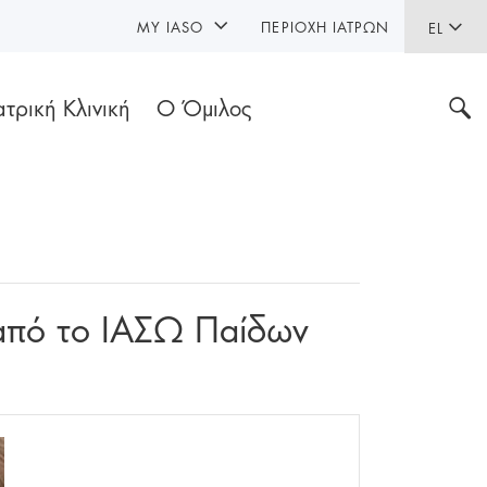
MY IASO
ΠΕΡΙΟΧΉ ΙΑΤΡΏΝ
EL
ατρική Κλινική
Ο Όμιλος
 από το ΙΑΣΩ Παίδων