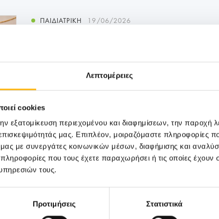
ΠΑΙΔΙΑΤΡΙΚΗ
19/06/2026
ΙΑΣΩ: Στο επίκεντρο η πρόληψη με ολ
up για παιδιά
Τη σημασία της πρόληψης και του τακτικού
Λεπτομέρειες
παιδική ηλικία αναδεικνύει η Παιδιατρική Κλι
οιεί cookies
την εξατομίκευση περιεχομένου και διαφημίσεων, την παροχή 
 επισκεψιμότητάς μας. Επιπλέον, μοιραζόμαστε πληροφορίες π
ό μας με συνεργάτες κοινωνικών μέσων, διαφήμισης και αναλύσ
 πληροφορίες που τους έχετε παραχωρήσει ή τις οποίες έχουν σ
υπηρεσιών τους.
Προτιμήσεις
Στατιστικά
Μάθετε Περισσότερα