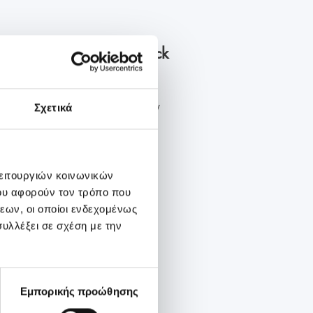
οκληρωμένα πακέτα check
 προληπτικού ελέγχου στην
Σχετικά
νική ...
λειτουργιών κοινωνικών
ου αφορούν τον τρόπο που
εων, οι οποίοι ενδεχομένως
υλλέξει σε σχέση με την
Εμπορικής προώθησης